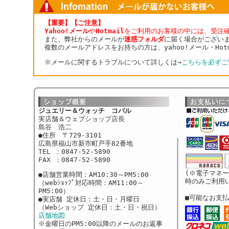
【重要】【ご注意】
Yahoo!メール
や
Hotmail
をご利用のお客様の中には、受注
また、弊社からのメールが
迷惑フォルダ
に届く場合がござい
複数のメールアドレスをお持ちの方は、yahoo!メール・Ho
※メールに関するトラブルについて詳しくは→
こちらを必ずご
ジュエリー＆ウォッチ コパル
実店舗＆ウェブショップ店長
島谷 浩二
●住所 〒729-3101
広島県福山市新市町戸手82番地
TEL ：0847-52-5890
FAX ：0847-52-5890
(※電子マネ
●店舗営業時間：AM10:30～PM5:00
時のみご利用
（webｼｮｯﾌﾟ対応時間：AM11:00～
PM5:00）
■可能なお支
●実店舗 定休日：土・日・月曜日
（Webショップ 定休日：土・日・祝日）
店舗地図
※金曜日のPM5:00以降のメールのお返事