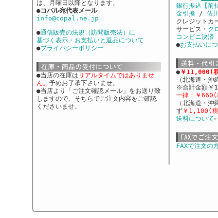
は、月曜日以降となります。
銀行振込【前
●
コパル宛代表メール
金引換
/
佐
info@copal.ne.jp
クレジットカ
サービス・
ク
●
通信販売の法規（訪問販売法）に
コンビニ決済
基づく表示・お支払いと返品について
●
お支払いにつ
●
プライバシーポリシー
●
￥11,000
●当店の在庫は
リアルタイムではありませ
（北海道・沖
ん。
予めお了承下さいませ。
※合計金額￥1
●当店より「ご注文確認メール」をお送り致
一律：￥660(
しますので、そちらでご注文内容をご確認
（北海道・沖
くださいませ。
ず
￥1,100(
送料について
FAXで注文の