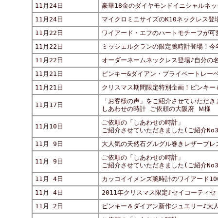
11月24日
豪華18金のダイヤモンドイニシャルネ
11月24日
マイクロミニサイズのK10ネックレス登
11月22日
ワイアード・エフのハートモチーフが可
11月22日
ミッシェルクランの限定腕時計登場！今
11月22日
オーダーネームネックレス登場♪自分の
11月21日
ピンキー&ダイアン
・
プライベートレー
11月21日
クリスマス期間限定特別企画！ピンキー＆
「お客様の声」をご紹介させていただき
11月17日
しあわせの時計 ご依頼の大阪府 Ｍ様
ご依頼の「しあわせの時計」
11月10日
ご紹介させていただきました(ご紹介No31
11月 9日
大人気の天然石グルグル巻きレザーブレ
ご依頼の「しあわせの時計」
11月 9日
ご紹介させていただきました(ご紹介No31
11月 4日
カッコイイメンズ腕時計のワイアード10
11月 4日
2011年クリスマス限定♪セイコーティ
11月 2日
ピンキー＆ダイアン新作ジュエリー♪大