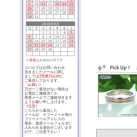
9
10
11
12
13
14
15
16
17
18
19
20
21
22
23
24
25
26
27
28
29
30
31
2026年9月
日
月
火
水
木
金
土
1
2
3
4
5
6
7
8
9
10
11
12
13
14
15
16
17
18
19
20
21
22
23
24
25
26
27
28
29
30
※
赤色
はお休みの日です
コパルではお問い合わせ
頂きましたメールに関し
ましては
2営業日以内
に
ご返信しております。
《お願い》
万が一ご返信がない場合は
お電話ご連絡頂くか、
再度メールでご連絡頂きます
ようお願い申し上げます。
《注意》
こちらから返信した
メールが、ヤフーメール等の
フリーメールアドレスの
場合、迷惑メールフォルダに
入れられる場合がございます
ので、ご注意下さい！