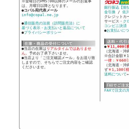
※金曜日のPM5:00以降のメールのお返事
は、月曜日以降となります。
銀行振込【前
●
コパル宛代表メール
金引換
/
佐
info@copal.ne.jp
クレジットカ
サービス・
ク
●
通信販売の法規（訪問販売法）に
コンビニ決済
基づく表示・お支払いと返品について
●
お支払いにつ
●
プライバシーポリシー
●
￥11,000
●当店の在庫は
リアルタイムではありませ
（北海道・沖
ん。
予めお了承下さいませ。
※合計金額￥1
●当店より「ご注文確認メール」をお送り致
一律：￥660(
しますので、そちらでご注文内容をご確認
（北海道・沖
くださいませ。
ず
￥1,100(
送料について
FAXで注文の