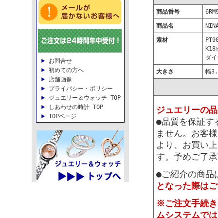
商品番号
6RM
商品名
NI
素材
PT9
K1
ダイ
お問合せ
初めての方へ
大きさ
幅3.
店舗画像
プライバシー・ポリシー
ジュエリー＆ウォッチ TOP
しあわせの時計 TOP
ジュエリーの品
TOPページ
●品質を保証す
ません。お客様
より、お買い上
す。予めご了承
●ご紹介の商品
となった際はご
※ご注文手続き
ムシステムでは