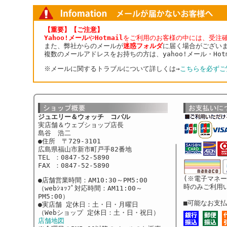
【重要】【ご注意】
Yahoo!メール
や
Hotmail
をご利用のお客様の中には、受注
また、弊社からのメールが
迷惑フォルダ
に届く場合がござい
複数のメールアドレスをお持ちの方は、yahoo!メール・Ho
※メールに関するトラブルについて詳しくは→
こちらを必ずご
ジュエリー＆ウォッチ コパル
実店舗＆ウェブショップ店長
島谷 浩二
●住所 〒729-3101
広島県福山市新市町戸手82番地
TEL ：0847-52-5890
FAX ：0847-52-5890
(※電子マネ
●店舗営業時間：AM10:30～PM5:00
時のみご利用
（webｼｮｯﾌﾟ対応時間：AM11:00～
PM5:00）
■可能なお支
●実店舗 定休日：土・日・月曜日
（Webショップ 定休日：土・日・祝日）
店舗地図