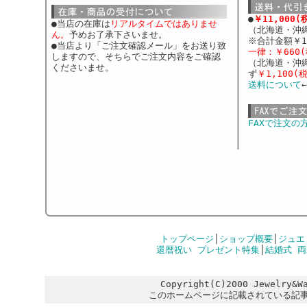
●
￥11,000
●当店の在庫は
リアルタイムではありませ
（北海道・沖
ん。
予めお了承下さいませ。
※合計金額￥1
●当店より「ご注文確認メール」をお送り致
一律：￥660(
しますので、そちらでご注文内容をご確認
（北海道・沖
くださいませ。
ず
￥1,100(
送料について
FAXで注文の
トップページ
│
ショップ概要
│
ジュエ
還暦祝い プレゼント特集
│
結婚式 
Copyright(C)2000 Jewelry&W
このホームページに記載されている記