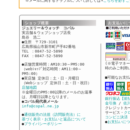
※メールに関するトラブルについて詳しくは→
こちらを必ずご
ジュエリー＆ウォッチ コパル
実店舗＆ウェブショップ店長
島谷 浩二
●住所 〒729-3101
広島県福山市新市町戸手82番地
TEL ：0847-52-5890
FAX ：0847-52-5890
(※電子マネ
●店舗営業時間：AM10:30～PM5:00
時のみご利用
（webｼｮｯﾌﾟ対応時間：AM11:00～
PM5:00）
■可能なお支
●実店舗 定休日：土・日・月曜日
（Webショップ 定休日：土・日・祝日）
店舗地図
※金曜日のPM5:00以降のメールのお返事
は、月曜日以降となります。
銀行振込【前
●
コパル宛代表メール
金引換
/
佐
info@copal.ne.jp
クレジットカ
サービス・
ク
●
通信販売の法規（訪問販売法）に
コンビニ決済
基づく表示・お支払いと返品について
●
お支払いにつ
●
プライバシーポリシー