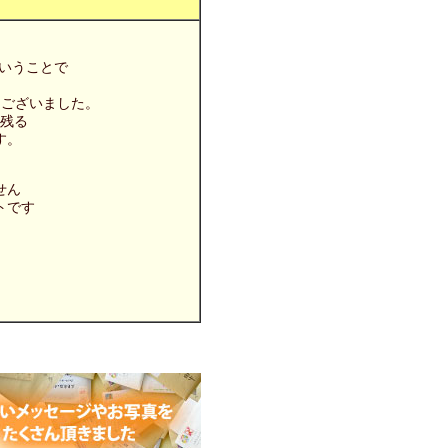
ということで
うございました。
に残る
す。
せん
セプトです