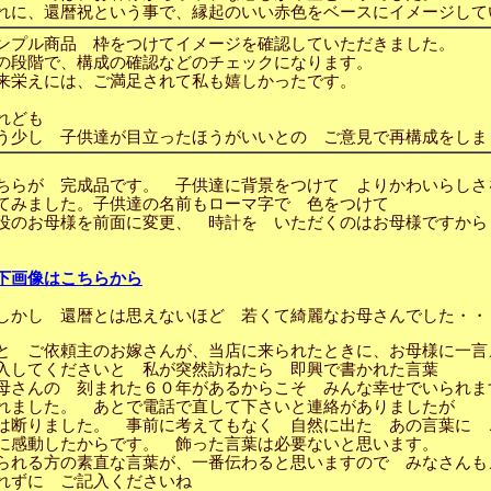
れに、還暦祝という事で、縁起のいい赤色をベースにイメージして
ンプル商品 枠をつけてイメージを確認していただきました。
の段階で、構成の確認などのチェックになります。
来栄えには、ご満足されて私も嬉しかったです。
れども
う少し 子供達が目立ったほうがいいとの ご意見で再構成をし
ちらが 完成品です。 子供達に背景をつけて よりかわいらしさ
てみました。子供達の名前もローマ字で 色をつけて
役のお母様を前面に変更、 時計を いただくのはお母様ですから
下画像はこちらから
しかし 還暦とは思えないほど 若くて綺麗なお母さんでした・・
と ご依頼主のお嫁さんが、当店に来られたときに、お母様に一言
入してくださいと 私が突然訪ねたら 即興で書かれた言葉
母さんの 刻まれた６０年があるからこそ みんな幸せでいられま
れました。 あとで電話で直して下さいと連絡がありましたが
は断りました。 事前に考えてもなく 自然に出た あの言葉に 
に感動したからです。 飾った言葉は必要ないと思います。
られる方の素直な言葉が、一番伝わると思いますので みなさんも
れずに ご記入くださいね