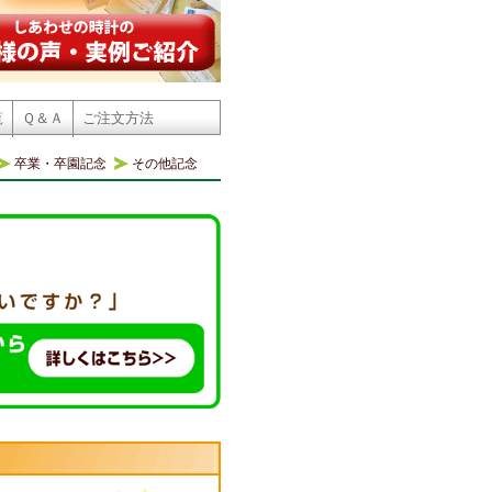
覧
Ｑ＆Ａ
ご注文方法
卒業・卒園記念
その他記念