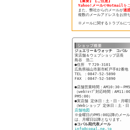
【重要】【ご注意】
Yahoo!メール
や
Hotmail
を
また、弊社からのメールが
迷
複数のメールアドレスをお持ちの
※メールに関するトラブルにつ
ジュエリー＆ウォッチ コパル
実店舗＆ウェブショップ店長
島谷 浩二
●住所 〒729-3101
広島県福山市新市町戸手82番地
TEL ：0847-52-5890
FAX ：0847-52-5890
●店舗営業時間：AM10:30～PM5
（webｼｮｯﾌﾟ対応時間：AM11:0
PM5:00）
●実店舗 定休日：土・日・月曜
（Webショップ 定休日：土・
店舗地図
※金曜日のPM5:00以降のメー
は、月曜日以降となります。
●
コパル宛代表メール
info@copal.ne.jp