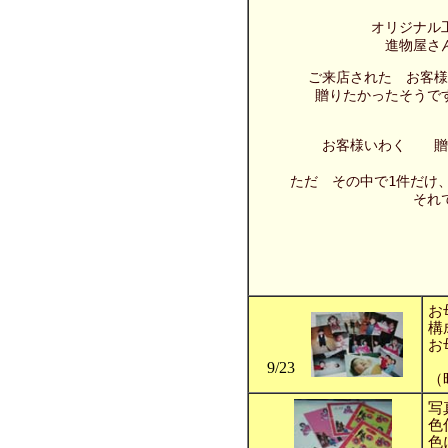
オリジナル
進物屋さ
ご来店された お客様
贈りたかったそうで
お客様いわく 贈
ただ その中で1件だけ
それ
お
構
お
9/23
（
写
色
色