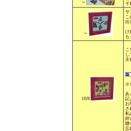
～
そ
サ
こ
出
け
～
も
こ
し
主
版
※
あ
10/8
記
お
さ
私
絆
贈
忘