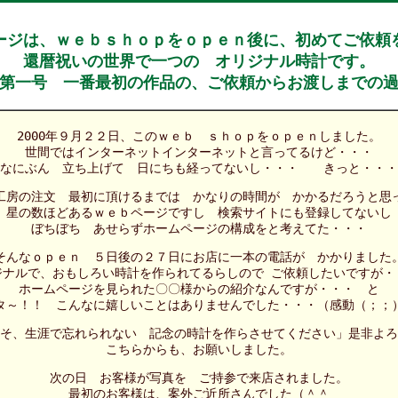
ージは、ｗｅｂｓｈｏｐをｏｐｅｎ後に、初めてご依頼
還暦祝いの世界で一つの オリジナル時計です。
第一号 一番最初の作品の、ご依頼からお渡しまでの
2000年９月２２日、このｗｅｂ ｓｈｏｐをｏｐｅｎしました。
世間ではインターネットインターネットと言ってるけど・・・
なにぶん 立ち上げて 日にちも経ってないし・・・ きっと・・・
工房の注文 最初に頂けるまでは かなりの時間が かかるだろうと思
星の数ほどあるｗｅｂページですし 検索サイトにも登録してないし
ぼちぼち あせらずホームページの構成をと考えてた・・・
そんなｏｐｅｎ ５日後の２７日にお店に一本の電話が かかりました
ジナルで、おもしろい時計を作られてるらしので ご依頼したいですが・
ホームページを見られた〇〇様からの紹介なんですが・・・ と
タ～！！ こんなに嬉しいことはありませんでした・・・（感動（；
そ、生涯で忘れられない 記念の時計を作らさせてください」是非よろ
こちらからも、お願いしました。
次の日 お客様が写真を ご持参で来店されました。
最初のお客様は、案外ご近所さんでした（＾＾