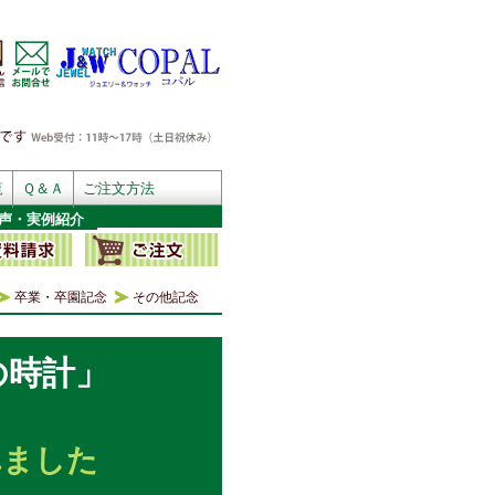
覧
Ｑ＆Ａ
ご注文方法
声・実例紹介
卒業・卒園記念
その他記念
の時計」
れました