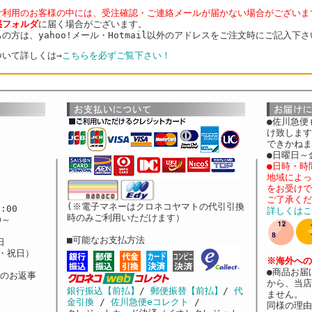
ご利用のお客様の中には、受注確認・ご連絡メールが届かない場合がございま
惑フォルダ
に届く場合がございます。
方は、yahoo!メール・Hotmail以外のアドレスをご注文時にご記入下
いて詳しくは→
こちらを必ずご覧下さい！
●佐川急便
け致します
できかねま
●日曜日～
●日時・時
地域によっ
をお受けで
ご了承くだ
(※電子マネーはクロネコヤマトの代引引換
:00
詳しくはこ
時のみご利用いただけます）
0～
■可能なお支払方法
日
日・祝日）
※海外への
●商品お届
ルのお返事
から、当店
銀行振込【前払】
/
郵便振替【前払】
/
代
ません。
金引換
/
佐川急便eコレクト
/
同様の理由