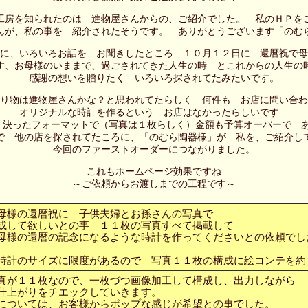
工房を知られたのは 進物屋さんからの、ご紹介でした。 私のＨＰを
んが、私の事を 紹介されたそうです。 ありがとうございます「のむ
に、いろいろお話を お聞きしたところ １０月１２日に 還暦祝で母
す、お母様のいままで、過ごされてきた人生の時 とこれからの人生の
感謝の想いを贈りたく いろいろ探されてたみたいです。
り物は進物屋さんかな？と思われてたらしく 何件も お店に問い合わ
オリジナルな時計を作るという お店はなかったらしいです
、決ったフォーマットで（写真は１枚らしく）金額も予算オーバーで 
で 他の店を探されてたころに、「のむら陶器様」が 私を、ご紹介し
今回のファーストオーダーにつながりました。
これもホームページ効果ですね
～ご依頼からお渡しまでの工程です～
母様の還暦祝に 子供夫婦とお孫さんの写真で
成して欲しいとの事 １１枚の写真すべて掲載して
母様の還暦の記念になるような時計を作ってくださいとの依頼でし
時計のサイズに限度があるので 写真１１枚の構成に絵コンテを約
真が１１枚なので、一枚づつ画像加工して構成し、出力しながら
仕上がりをチエックしていきます。
については、お客様からポップな感じが希望との事でした。