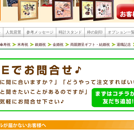
格
人気背景
参考メッセージ
時計スタンド
枠の刻印
オプション一
傘寿祝
米寿祝
銀婚祝
金婚祝
両親贈呈ギフト・結婚祝
退職記念