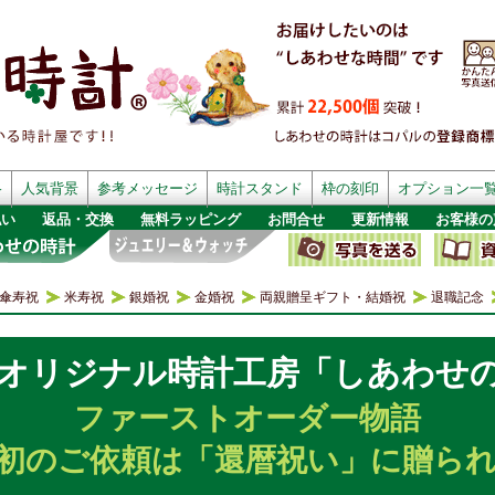
格
人気背景
参考メッセージ
時計スタンド
枠の刻印
オプション一
払い
返品・交換
無料ラッピング
お問合せ
更新情報
お客様の
傘寿祝
米寿祝
銀婚祝
金婚祝
両親贈呈ギフト・結婚祝
退職記念
オリジナル時計工房「しあわせ
ファーストオーダー物語
初のご依頼は「還暦祝い」に贈ら