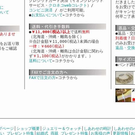
クレジットカード決済（イオンクレジット
だきました
サービス・
クロネコwebコレクト
）/
をお受けで
に
コンビニ決済
/ がご利用可能。
がキャンセ
ついて
●
お支払いについて
←コチラから
何卒ご了承
●
￥11,000(税込)以上
で送料
無料
●返品・交
ありませ
（北海道・沖縄・離島を除く）
到着後７日
※合計金額￥11,000(税込)未満の場合
のみお受け
」をお送り致
一律：￥660(税込)
返品・交換
容をご確認
（北海道・沖縄・離島は合計金額に関わら
ず
￥1,100(税込)
がかかります。）
送料について
←コチラから
●バンド調
FAXで注文の方
←コチラから
プページ
│
ショップ概要
│
ジュエリー＆ウォッチ
│
しあわせの時計
│
しあわせの
い プレゼント特集
│
結婚式 両親 プレゼント特集
│
お客様の声
│
更新情報
│
お