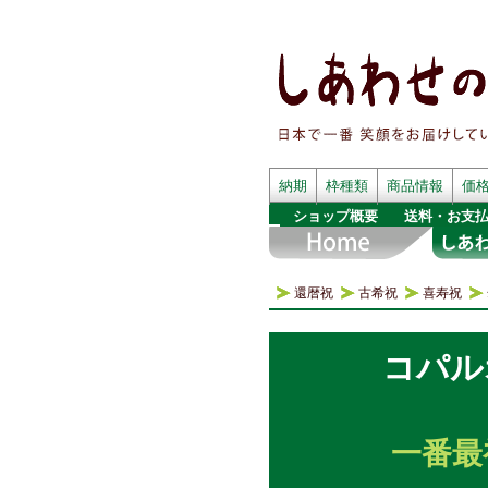
納期
枠種類
商品情報
価
ショップ概要
送料・お支
還暦祝
古希祝
喜寿祝
コパル
一番最