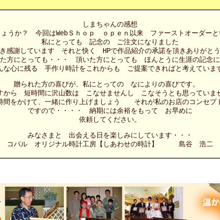
しまちゃんの感想
ょうか？ 今回はWebＳｈｏｐ ｏｐｅｎ以来 ファーストオーダー
私にとっても 記念の ご注文になりました
き感謝しています それと快く HPで作品紹介の承諾を頂きありがと
れた方にとっても・・・ 頂いた方にとっても ほんとうに生涯の記念
んな心に残る 手作り時計をこれからも ご提案できればと考えていま
贈られた方の喜びが、私にとっての なによりの喜びです。
すから 短時間に沢山数は こなせませんし こなそうとも思っていま
時間をかけて、一緒に作り上げましょう それが私のお店のコン
ですので・・・・ 納期には余裕をもって お早めに
依頼してください。
みなさまと 出会える日を楽しみにしています・・・
コパル オリジナル時計工房【しあわせの時計】 島谷 浩二