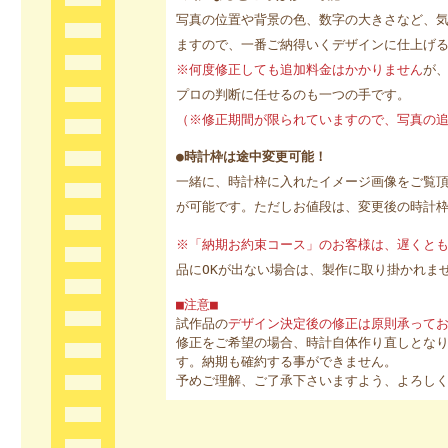
写真の位置や背景の色、数字の大きさなど、
ますので、一番ご納得いくデザインに仕上げ
※何度修正しても追加料金はかかりません
が
プロの判断に任せるのも一つの手です。
（※修正期間が限られていますので、写真の
●時計枠は途中変更可能！
一緒に、時計枠に入れたイメージ画像をご覧
が可能です。ただしお値段は、変更後の時計
※「納期お約束コース」のお客様は、遅くと
品にOKが出ない場合は、製作に取り掛かれま
■注意■
試作品の
デザイン決定後の修正は原則承って
修正をご希望の場合、時計自体作り直しとな
す。納期も確約する事ができません。
予めご理解、ご了承下さいますよう、よろし