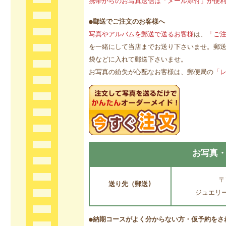
携帯からのお写真送信は「メール添付」が便
●郵送でご注文のお客様へ
写真やアルバムを郵送で送るお客様
は、
「ご
を一緒にして当店までお送り下さいませ。郵
袋などに入れて郵送下さいませ。
お写真の紛失が心配なお客様は、郵便局の
「
お写真・
〒
送り先（郵送)
ジュエリ
●納期コースがよく分からない方・仮予約をさ