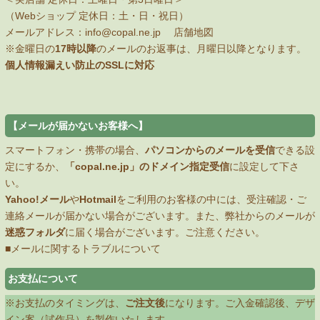
（Webショップ 定休日：土・日・祝日）
メールアドレス：
info@copal.ne.jp
店舗地図
※金曜日の
17時以降
のメールのお返事は、月曜日以降となります。
個人情報漏えい防止のSSLに対応
【メールが届かないお客様へ】
スマートフォン・携帯の場合、
パソコンからのメールを受信
できる設
定にするか、
「copal.ne.jp」のドメイン指定受信
に設定して下さ
い。
Yahoo!メール
や
Hotmail
をご利用のお客様の中には、受注確認・ご
連絡メールが届かない場合がございます。また、弊社からのメールが
迷惑フォルダ
に届く場合がございます。ご注意ください。
■メールに関するトラブルについて
お支払について
※お支払のタイミングは、
ご注文後
になります。ご入金確認後、デザ
イン案（試作品）を製作いたします。