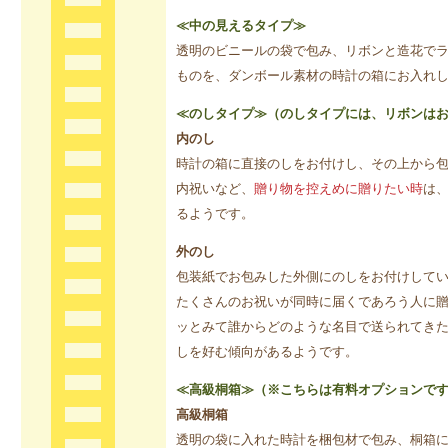
≪中の見えるタイプ≫
透明のビニールの袋で包み、リボンと造花で
ものを、ダンボール素材の時計の箱にお入れ
≪のしタイプ≫（のしタイプには、リボンは
内のし
時計の箱に直接のしをお付けし、その上から
内祝いなど、
贈り物を控えめに贈りたい時
は
るようです。
外のし
包装紙でお包みした外側にのしをお付けして
たくさんのお祝いが同時に届くであろう人に
ッとみて誰からどのような名目で送られてき
しを好む傾向があるようです。
≪高級桐箱≫（※こちらは有料オプションで
高級桐箱
透明の袋に入れた時計を梱包材で包み、桐箱