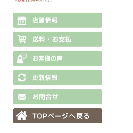
※
赤色
はお休みの日です。