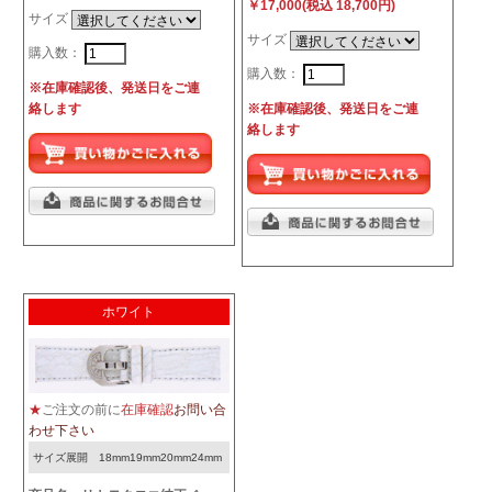
￥17,000(税込 18,700円)
サイズ
サイズ
購入数：
購入数：
※在庫確認後、発送日をご連
絡します
※在庫確認後、発送日をご連
絡します
ホワイト
★
ご注文の前に
在庫確認
お問い合
わせ下さい
サイズ展開 18mm19mm20mm24mm