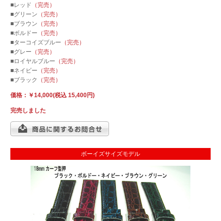
■レッド
（完売）
■グリーン
（完売）
■ブラウン
（完売）
■ボルドー
（完売）
■ターコイズブルー
（完売）
■グレー
（完売）
■ロイヤルブルー
（完売）
■ネイビー
（完売）
■ブラック
（完売）
価格：￥14,000(税込 15,400円)
完売しました
ボーイズサイズモデル