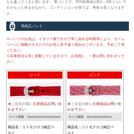
ちも違ってくると思います。 革バンドで、平均的寿命が約1～2年くらいで
すがもっと休ませながら、コンディションを保てば、寿命も長くなります
よ。
革純正バンド
※バンドのお色は、イタリー製ですので革と染める時期等により、ホーム
ページに掲載のカタログのお色と若干違う場合がございます。予めご了承
ください。
※在庫状況も常に変動していますので、お気軽に、一度お問い合わせくだ
さい。
レッド
ピンク
★
ご注文の前に
在庫確認
お問い合
★
ご注文の前に
在庫確認
お問い合
わせ下さい
わせ下さい
サイズ展開 18mm19mm20mm24mm
サイズ展開 18mm19mm20mm
商品名：リトモクロコ純正ベ
商品名：リトモクロコ純正ベ
ルト
ルト