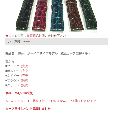
★
ご注文の前に
在庫確認
お問い合わせ下さい
サイズ展開 18mm
商品名：18mm ボーイズサイズモデル 純正カーフ型押ベルト
左から
■ブラック
（完売）
■ボルドー
（完売）
■ネイビー
（完売）
■ブラウン
（完売）
■グリーン
（完売）
価格：￥4,500(税別)
※このモデルには、尾錠は付いておりません。ご了承くださいませ。
カーフ型押しバンド完売しました