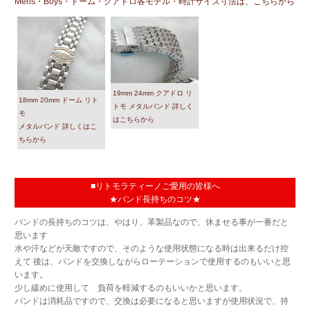
Mens・Boys・ドーム・クアドロ各モデル・時計サイズ寸法は、こちらから
19mm 24mm クアドロ リ
18mm 20mm ドーム リト
トモ メタルバンド 詳しく
モ
はこちらから
メタルバンド 詳しくはこ
ちらから
■リトモラティーノご愛用の皆様へ
★バンド長持ちのコツ★
バンドの長持ちのコツは、やはり、革製品なので、休ませる事が一番だと
思います
水や汗などが天敵ですので、そのような使用状態になる時は出来るだけ控
えて 後は、バンドを交換しながらローテーションで使用するのもいいと思
います。
少し緩めに使用して 負荷を軽減するのもいいかと思います。
バンドは消耗品ですので、交換は必要になると思いますが使用状況で、持