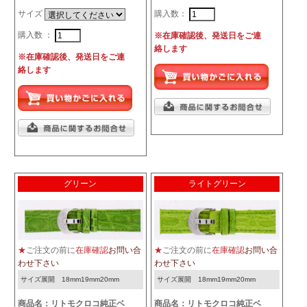
サイズ
購入数：
購入数 ：
※在庫確認後、発送日をご連
絡します
※在庫確認後、発送日をご連
絡します
グリーン
ライトグリーン
★
ご注文の前に
在庫確認
お問い合
★
ご注文の前に
在庫確認
お問い合
わせ下さい
わせ下さい
サイズ展開 18mm19mm20mm
サイズ展開 18mm19mm20mm
商品名：リトモクロコ純正ベ
商品名：リトモクロコ純正ベ