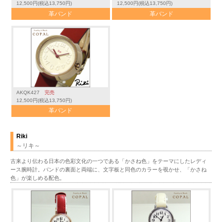
12,500円(税込13,750円)
12,500円(税込13,750円)
革バンド
革バンド
AKQK427
完売
12,500円(税込13,750円)
革バンド
Riki
～リキ～
古来より伝わる日本の色彩文化の一つである「かさね色」をテーマにしたレディ
ース腕時計。バンドの裏面と両端に、文字板と同色のカラーを覗かせ、「かさね
色」が楽しめる配色。