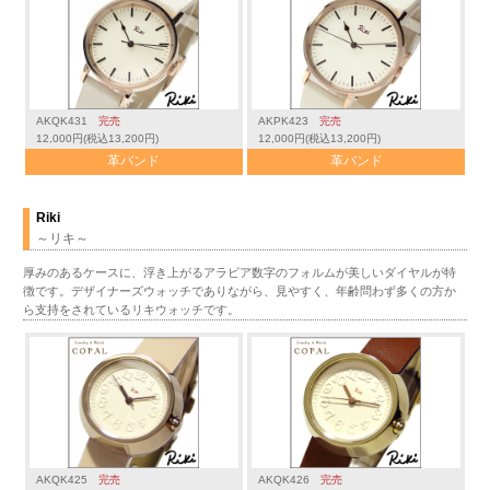
AKQK431
完売
AKPK423
完売
12,000円(税込13,200円)
12,000円(税込13,200円)
革バンド
革バンド
Riki
～リキ～
厚みのあるケースに、浮き上がるアラビア数字のフォルムが美しいダイヤルが特
徴です。デザイナーズウォッチでありながら、見やすく、年齢問わず多くの方か
ら支持をされているリキウォッチです。
AKQK425
完売
AKQK426
完売