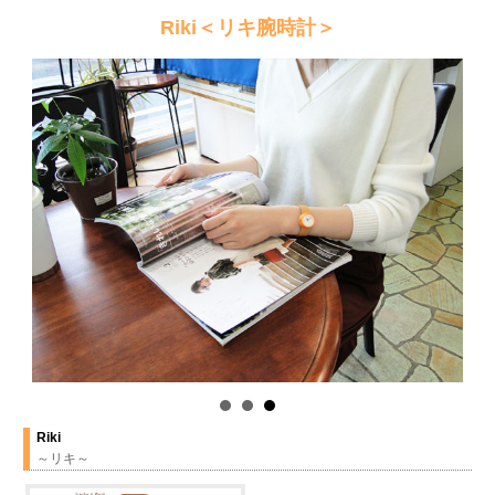
Riki＜リキ腕時計＞
Riki
～リキ～