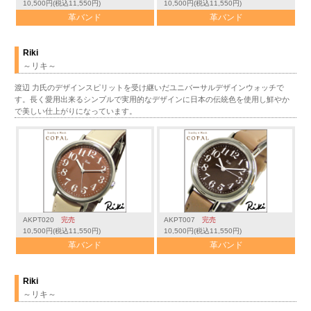
10,500円(税込11,550円)
10,500円(税込11,550円)
革バンド
革バンド
Riki
～リキ～
渡辺 力氏のデザインスピリットを受け継いだユニバーサルデザインウォッチで
す。長く愛用出来るシンプルで実用的なデザインに日本の伝統色を使用し鮮やか
で美しい仕上がりになっています。
AKPT020
完売
AKPT007
完売
10,500円(税込11,550円)
10,500円(税込11,550円)
革バンド
革バンド
Riki
～リキ～