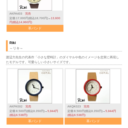
AKPA403
完売
定価:17,000円(税込18,700円)→
13,600
円(税込14,960円)
革バンド
Riki
～リキ～
渡辺力先生の代表作「小さな壁時計」のダイヤルや色のイメージを忠実に再現し
たモデルです。可愛らしい小さいサイズです。
AKPK002
完売
AKQK023
完売
定価:8,500円(税込9,350円)→
5,944円
定価:8,500円(税込9,350円)→
5,944円
(税込6,538円)
(税込6,538円)
革バンド
革バンド