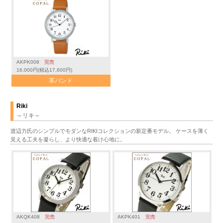
AKPK008
完売
16,000円(税込17,600円)
革バンド
Riki
～リキ～
渡辺力氏のシンプルでモダンなRIKIコレクションの新定番モデル。 ケースを薄く
見える工夫を凝らし、より快適な着け心地に。
AKQK408
完売
AKPK401
完売