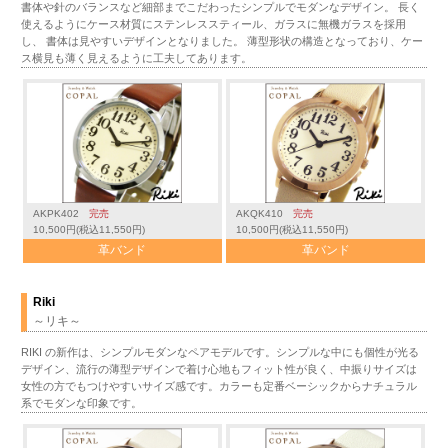
書体や針のバランスなど細部までこだわったシンプルでモダンなデザイン。 長く
使えるようにケース材質にステンレススティール、ガラスに無機ガラスを採用
し、 書体は見やすいデザインとなりました。 薄型形状の構造となっており、ケー
ス横見も薄く見えるように工夫してあります。
AKPK402
完売
AKQK410
完売
10,500円(税込11,550円)
10,500円(税込11,550円)
革バンド
革バンド
Riki
～リキ～
RIKI の新作は、シンプルモダンなペアモデルです。シンプルな中にも個性が光る
デザイン、流行の薄型デザインで着け心地もフィット性が良く、中振りサイズは
女性の方でもつけやすいサイズ感です。カラーも定番ベーシックからナチュラル
系でモダンな印象です。