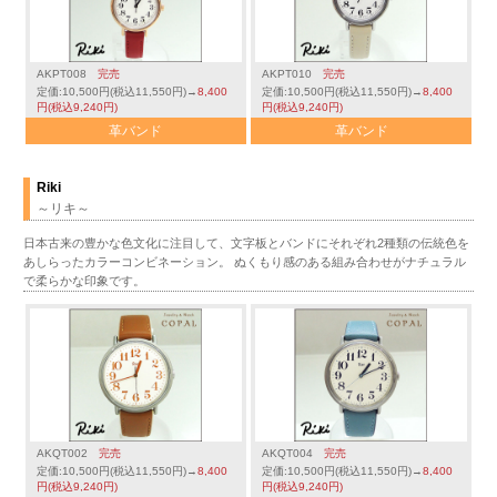
AKPT008
完売
AKPT010
完売
定価:10,500円(税込11,550円)→
8,400
定価:10,500円(税込11,550円)→
8,400
円(税込9,240円)
円(税込9,240円)
革バンド
革バンド
Riki
～リキ～
日本古来の豊かな色文化に注目して、文字板とバンドにそれぞれ2種類の伝統色を
あしらったカラーコンビネーション。 ぬくもり感のある組み合わせがナチュラル
で柔らかな印象です。
AKQT002
完売
AKQT004
完売
定価:10,500円(税込11,550円)→
8,400
定価:10,500円(税込11,550円)→
8,400
円(税込9,240円)
円(税込9,240円)