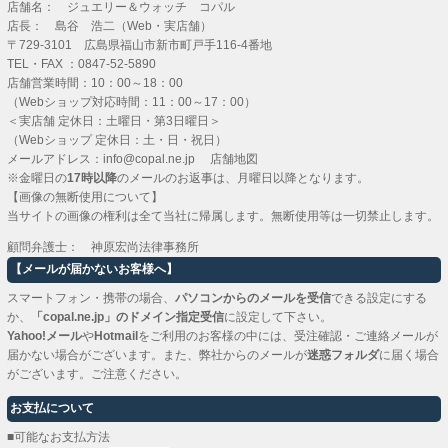
店舗名： ジュエリー＆ウォッチ コパル
店長： 島谷 浩二（Web・実店舗）
〒729-3101 広島県福山市新市町戸手116-4番地
TEL・FAX ：
0847-52-5890
店舗営業時間：10：00～18：00
（Webショップ対応時間：11：00～17：00）
＜実店舗 定休日：土曜日・第3日曜日＞
（Webショップ 定休日：土・日・祝日）
メールアドレス：
info@copal.ne.jp
店舗地図
※金曜日の
17時以降
のメールのお返事は、月曜日以降となります。
【画像の無断使用について】
当サイトの画像の権利は全て当社に帰属します。無断使用等は一切禁止します。
顧問弁護士： 神原宏尚法律事務所
【メールが届かないお客様へ】
スマートフォン・携帯の場合、
パソコンからのメールを受信
できる設定にする
か、
「copal.ne.jp」のドメイン指定受信
に設定して下さい。
Yahoo!メール
や
Hotmail
をご利用のお客様の中には、受注確認・ご連絡メールが
届かない場合がございます。また、弊社からのメールが
迷惑フォルダ
に届く場合
がございます。ご注意ください。
お支払について
■可能なお支払方法