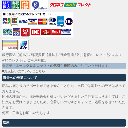
銀行振込【前払】
/
郵便振替【前払】
/
代金引換
/
佐川急便eコレクト
/
クロネコ
webコレクト
/ がご利用可能。
※電子マネーは
クロネコヤマトの代引引換時のみ
ご利用いただけます。
■お支払いについてはこちら
海外への発送について
商品お届け後のサポートができませんことから、当店では海外への発送は承って
おりません。
同様の理由から、海外転送会社様よりいただきましたご注文につきましては、ご
注文をお受けできませんため、心苦しいのですがキャンセル処理をさせていただ
きます。
何卒ご了承をお願いいたします。
送料