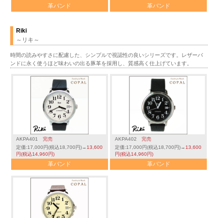
革バンド
革バンド
Riki
～リキ～
時間の読みやすさに配慮した、シンプルで視認性の良いシリーズです。レザーバ
ンドに永く使うほど味わいの出る豚革を採用し、質感高く仕上げています。
AKPA401
完売
AKPA402
完売
定価:17,000円(税込18,700円)→
13,600
定価:17,000円(税込18,700円)→
13,600
円(税込14,960円)
円(税込14,960円)
革バンド
革バンド