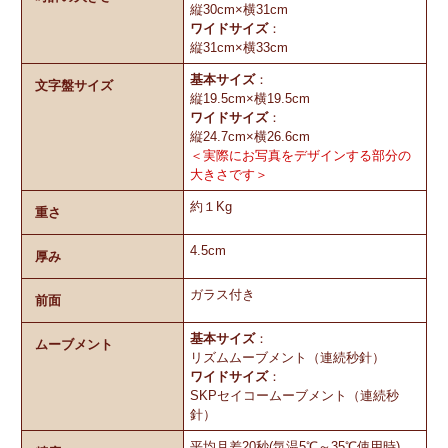
縦30cm×横31cm
ワイドサイズ
：
縦31cm×横33cm
基本サイズ
：
文字盤サイズ
縦19.5cm×横19.5cm
ワイドサイズ
：
縦24.7cm×横26.6cm
＜実際にお写真をデザインする部分の
大きさです＞
約１Kg
重さ
4.5cm
厚み
ガラス付き
前面
基本サイズ
：
ムーブメント
リズムムーブメント（連続秒針）
ワイドサイズ
：
SKPセイコームーブメント（連続秒
針）
平均月差20秒(気温5℃～35℃使用時)