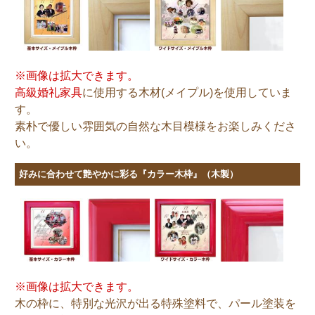
※画像は拡大できます。
高級婚礼家具
に使用する木材(メイプル)を使用していま
す。
素朴で優しい雰囲気の自然な木目模様をお楽しみくださ
い。
好みに合わせて艶やかに彩る『カラー木枠』（木製）
※画像は拡大できます。
木の枠に、特別な光沢が出る特殊塗料で、
パール塗装
を