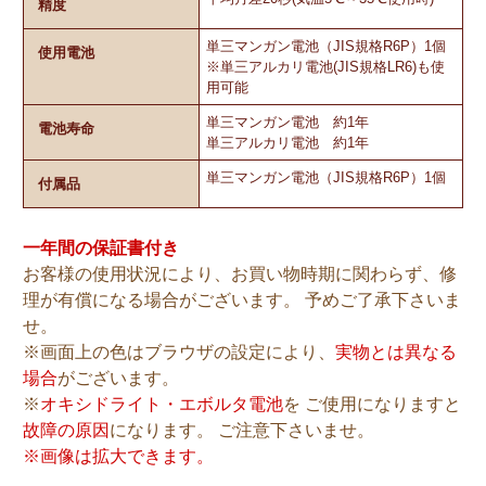
精度
単三マンガン電池（JIS規格R6P）1個
使用電池
※単三アルカリ電池(JIS規格LR6)も使
用可能
単三マンガン電池 約1年
電池寿命
単三アルカリ電池 約1年
単三マンガン電池（JIS規格R6P）1個
付属品
一年間の保証書付き
お客様の使用状況により、お買い物時期に関わらず、修
理が有償になる場合がございます。 予めご了承下さいま
せ。
※画面上の色はブラウザの設定により、
実物とは異なる
場合
がございます。
※
オキシドライト・エボルタ電池
を ご使用になりますと
故障の原因
になります。 ご注意下さいませ。
※画像は拡大できます。