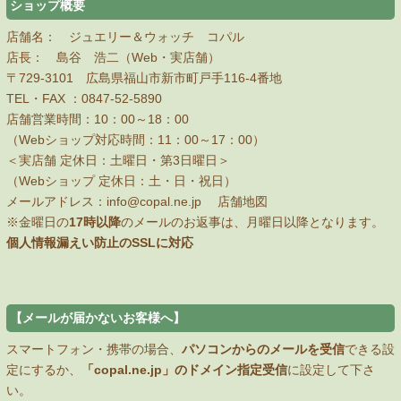
ショップ概要
店舗名： ジュエリー＆ウォッチ コパル
店長： 島谷 浩二（Web・実店舗）
〒729-3101 広島県福山市新市町戸手116-4番地
TEL・FAX ：
0847-52-5890
店舗営業時間：10：00～18：00
（Webショップ対応時間：11：00～17：00）
＜実店舗 定休日：土曜日・第3日曜日＞
（Webショップ 定休日：土・日・祝日）
メールアドレス：
info@copal.ne.jp
店舗地図
※金曜日の
17時以降
のメールのお返事は、月曜日以降となります。
個人情報漏えい防止のSSLに対応
【メールが届かないお客様へ】
スマートフォン・携帯の場合、
パソコンからのメールを受信
できる設
定にするか、
「copal.ne.jp」のドメイン指定受信
に設定して下さ
い。