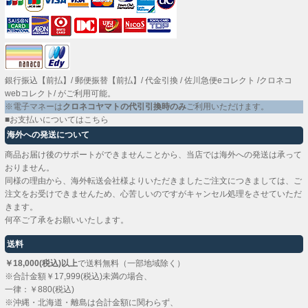
銀行振込【前払】
/
郵便振替【前払】
/
代金引換
/
佐川急便eコレクト
/
クロネコ
webコレクト
/ がご利用可能。
※電子マネーは
クロネコヤマトの代引引換時のみ
ご利用いただけます。
■お支払いについてはこちら
海外への発送について
商品お届け後のサポートができませんことから、当店では海外への発送は承って
おりません。
同様の理由から、海外転送会社様よりいただきましたご注文につきましては、ご
注文をお受けできませんため、心苦しいのですがキャンセル処理をさせていただ
きます。
何卒ご了承をお願いいたします。
送料
￥18,000(税込)以上
で送料無料（一部地域除く）
※合計金額￥17,999(税込)未満の場合、
一律：￥880(税込)
※沖縄・北海道・離島は合計金額に関わらず、