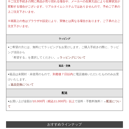
※ご注文手続きの間に商品が売り切れる場合や、メーカーの在庫欠品により在庫状況が
変動する場合がございます。リアルタイムシステムではありませんので、予めご了承の
上ご注文下さいませ。
※画面上の色はブラウザや設定により、実物とは異なる場合があります。ご了承の上ご
注文下さいませ。
ラッピング
●ご希望の方には、無料にてラッピングをお受けします。ご購入手続きの際に、ラッピ
ング項目から
「希望する」を選択してください。→
ラッピングについて
返品・交換
●返品は未開封・未使用のもので、
到着後７日以内
に電話連絡いただいたもののみお受
けいたします。
→
返品交換について
配送
●お買い上げ金額が
10,000円（税込11,000円）以上
で送料・手数料無料！→
配送につい
て
おすすめラインナップ