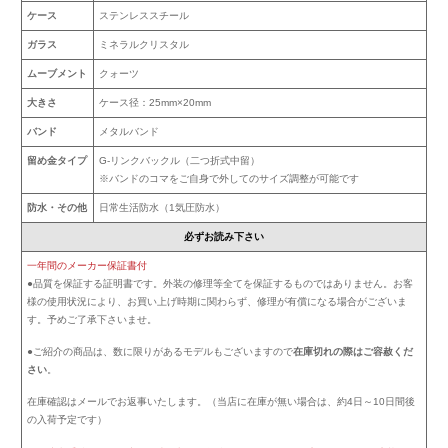
ケース
ステンレススチール
ガラス
ミネラルクリスタル
ムーブメント
クォーツ
大きさ
ケース径：25mm×20mm
バンド
メタルバンド
留め金タイプ
G-リンクバックル（二つ折式中留）
※バンドのコマをご自身で外してのサイズ調整が可能です
防水・その他
日常生活防水（1気圧防水）
必ずお読み下さい
一年間のメーカー保証書付
●品質を保証する証明書です。外装の修理等全てを保証するものではありません。お客
様の使用状況により、お買い上げ時期に関わらず、修理が有償になる場合がございま
す。予めご了承下さいませ。
●ご紹介の商品は、数に限りがあるモデルもございますので
在庫切れの際はご容赦くだ
さい
。
在庫確認はメールでお返事いたします。（当店に在庫が無い場合は、約4日～10日間後
の入荷予定です）