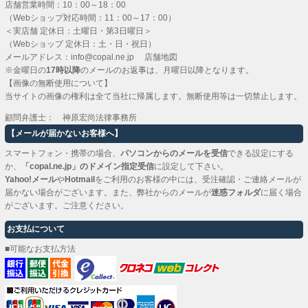
店舗営業時間：10：00～18：00
（Webショップ対応時間：11：00～17：00）
＜実店舗 定休日：土曜日・第3日曜日＞
（Webショップ 定休日：土・日・祝日）
メールアドレス：
info@copal.ne.jp
店舗地図
※金曜日の
17時以降
のメールのお返事は、月曜日以降となります。
【画像の無断使用について】
当サイトの画像の権利は全て当社に帰属します。無断使用等は一切禁止します。
顧問弁護士： 神原宏尚法律事務所
【メールが届かないお客様へ】
スマートフォン・携帯の場合、
パソコンからのメールを受信
できる設定にする
か、
「copal.ne.jp」のドメイン指定受信
に設定して下さい。
Yahoo!メール
や
Hotmail
をご利用のお客様の中には、受注確認・ご連絡メールが
届かない場合がございます。また、弊社からのメールが
迷惑フォルダ
に届く場合
がございます。ご注意ください。
お支払について
■可能なお支払方法