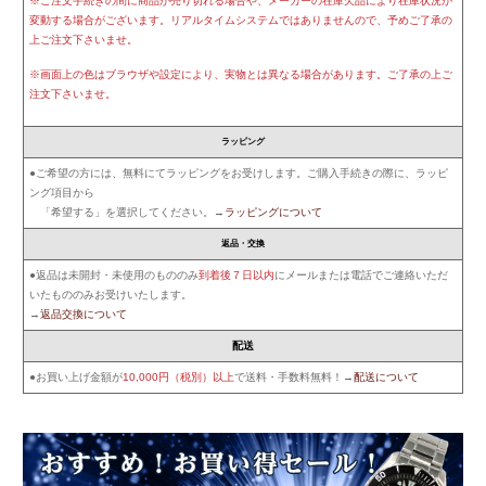
※ご注文手続きの間に商品が売り切れる場合や、メーカーの在庫欠品により在庫状況が
変動する場合がございます。リアルタイムシステムではありませんので、予めご了承の
上ご注文下さいませ。
※画面上の色はブラウザや設定により、実物とは異なる場合があります。ご了承の上ご
注文下さいませ。
ラッピング
●ご希望の方には、無料にてラッピングをお受けします。ご購入手続きの際に、ラッピ
ング項目から
「希望する」を選択してください。→
ラッピングについて
返品・交換
●返品は未開封・未使用のもののみ
到着後７日以内
にメールまたは電話でご連絡いただ
いたもののみお受けいたします。
→
返品交換について
配送
●お買い上げ金額が
10,000円（税別）以上
で送料・手数料無料！→
配送について