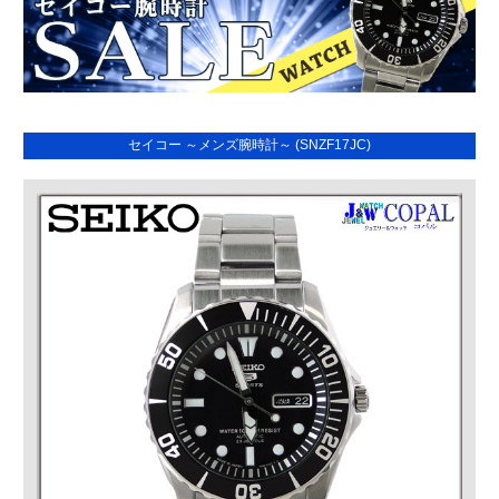
セイコー ～メンズ腕時計～ (SNZF17JC)