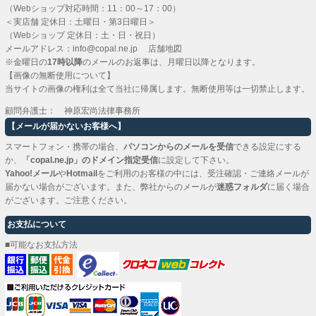
（Webショップ対応時間：11：00～17：00）
＜実店舗 定休日：土曜日・第3日曜日＞
（Webショップ 定休日：土・日・祝日）
メールアドレス：
info@copal.ne.jp
店舗地図
※金曜日の
17時以降
のメールのお返事は、月曜日以降となります。
【画像の無断使用について】
当サイトの画像の権利は全て当社に帰属します。無断使用等は一切禁止します。
顧問弁護士： 神原宏尚法律事務所
【メールが届かないお客様へ】
スマートフォン・携帯の場合、
パソコンからのメールを受信
できる設定にする
か、
「copal.ne.jp」のドメイン指定受信
に設定して下さい。
Yahoo!メール
や
Hotmail
をご利用のお客様の中には、受注確認・ご連絡メールが
届かない場合がございます。また、弊社からのメールが
迷惑フォルダ
に届く場合
がございます。ご注意ください。
お支払について
■可能なお支払方法