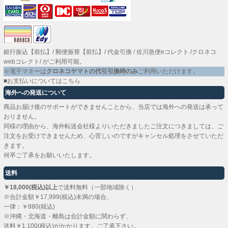
銀行振込【前払】
/
郵便振替【前払】
/
代金引換
/
佐川急便eコレクト
/
クロネコ
webコレクト
/ がご利用可能。
※電子マネーは
クロネコヤマトの代引引換時のみ
ご利用いただけます。
■お支払いについてはこちら
海外への発送について
商品お届け後のサポートができませんことから、当店では海外への発送は承って
おりません。
同様の理由から、海外転送会社様よりいただきましたご注文につきましては、ご
注文をお受けできませんため、心苦しいのですがキャンセル処理をさせていただ
きます。
何卒ご了承をお願いいたします。
送料
￥18,000(税込)以上
で送料無料（一部地域除く）
※合計金額￥17,999(税込)未満の場合、
一律：￥880(税込)
※沖縄・北海道・離島は合計金額に関わらず、
送料￥1,100(税込)がかかります。ご了承下さい。