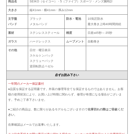
商品名
SEIKO（セイコー）・5（ファイブ）スポーツ・メンズ腕時計
大きさ
縦41mm・横41mm・厚み12mm
文字盤
ブラック
防水・電池
10気圧防水
バンド
メタルバンド
最大巻き上時40時間持続
素材
ステンレススティール
精度
日差±45秒～-35秒
ガラス
ハードレックス
ムーブメント
自動巻き
その他
日付・曜日表示
スケルトンバック
スクリューバック
逆回転防止ベゼル
必ずお読み下さい
一年間のメーカー保証書付
●品質を保証する証明書です。外装の修理等全てを保証するものではありません。お客
様の使用状況により、お買い上げ時期に関わらず、修理が有償になる場合がございま
す。予めご了承下さいませ。
●ご紹介の商品は、数に限りがあるモデルもございますので
在庫切れの際はご容赦くだ
さい
。
在庫確認はメールでお返事いたします。