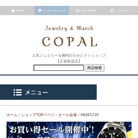
人気ジュエリー＆腕時計のセレクトショップ
【正規取扱店】
ホーム
＞
ショップTOPページ
＞
セール会場
＞
SNZF17JC