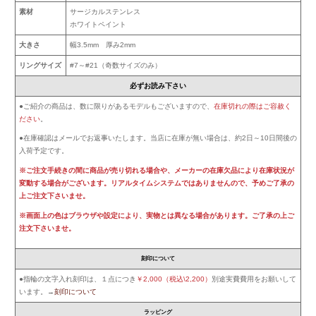
素材
サージカルステンレス
ホワイトペイント
大きさ
幅3.5mm 厚み2mm
リングサイズ
#7～#21（奇数サイズのみ）
必ずお読み下さい
●ご紹介の商品は、数に限りがあるモデルもございますので、
在庫切れの際はご容赦く
ださい
。
●在庫確認はメールでお返事いたします。当店に在庫が無い場合は、約2日～10日間後の
入荷予定です。
※ご注文手続きの間に商品が売り切れる場合や、メーカーの在庫欠品により在庫状況が
変動する場合がございます。リアルタイムシステムではありませんので、予めご了承の
上ご注文下さいませ。
※画面上の色はブラウザや設定により、実物とは異なる場合があります。ご了承の上ご
注文下さいませ。
刻印について
●指輪の文字入れ刻印は、１点につき
￥2,000（税込\2,200）
別途実費費用をお願いして
います。→
刻印について
ラッピング