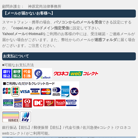
顧問弁護士： 神原宏尚法律事務所
【メールが届かないお客様へ】
スマートフォン・携帯の場合、
パソコンからのメールを受信
できる設定にする
か、
「copal.ne.jp」のドメイン指定受信
に設定して下さい。
Yahoo!メール
や
Hotmail
をご利用のお客様の中には、受注確認・ご連絡メールが
届かない場合がございます。また、弊社からのメールが
迷惑フォルダ
に届く場合
がございます。ご注意ください。
お支払について
■可能なお支払方法
銀行振込【前払】
/
郵便振替【前払】
/
代金引換
/
佐川急便eコレクト
/
クロネコ
webコレクト
/ がご利用可能。