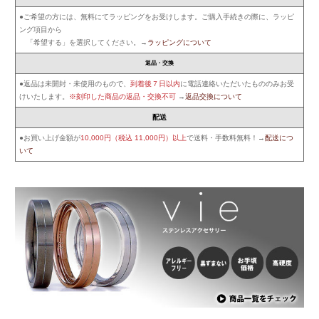
●ご希望の方には、無料にてラッピングをお受けします。ご購入手続きの際に、ラッピ
ング項目から
「希望する」を選択してください。→
ラッピングについて
返品・交換
●返品は未開封・未使用のもので、
到着後７日以内
に電話連絡いただいたもののみお受
けいたします。
※刻印した商品の返品・交換不可
→
返品交換について
配送
●お買い上げ金額が
10,000円（税込 11,000円）以上
で送料・手数料無料！→
配送につ
いて