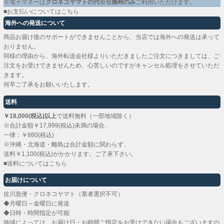
※電子マネーは
クロネコヤマトの代引引換時のみ
ご利用いただけます。
■お支払いについてはこちら
海外への発送について
商品お届け後のサポートができませんことから、当店では海外への発送は承って
おりません。
同様の理由から、海外転送会社様よりいただきましたご注文につきましては、ご
注文をお受けできませんため、心苦しいのですがキャンセル処理をさせていただ
きます。
何卒ご了承をお願いいたします。
送料
￥18,000(税込)以上
で送料無料（一部地域除く）
※合計金額￥17,999(税込)未満の場合、
一律：￥880(税込)
※沖縄・北海道・離島は合計金額に関わらず、
送料￥1,100(税込)がかかります。ご了承下さい。
■送料についてはこちら
お届けについて
佐川急便・クロネコヤマト（業者選択不可）
◆月曜日～金曜日に発送
◆日時・時間指定が可能
地域によっては、お届け日・お時間ご指定をお受けできない場合もございますの