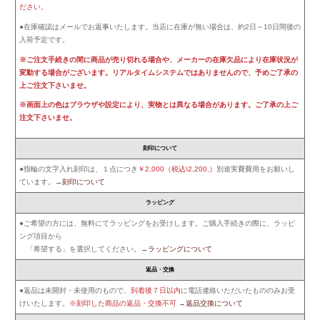
ださい
。
●在庫確認はメールでお返事いたします。当店に在庫が無い場合は、約2日～10日間後の
入荷予定です。
※ご注文手続きの間に商品が売り切れる場合や、メーカーの在庫欠品により在庫状況が
変動する場合がございます。リアルタイムシステムではありませんので、予めご了承の
上ご注文下さいませ。
※画面上の色はブラウザや設定により、実物とは異なる場合があります。ご了承の上ご
注文下さいませ。
刻印について
●指輪の文字入れ刻印は、１点につき
￥2,000（税込\2,200,）
別途実費費用をお願いし
ています。→
刻印について
ラッピング
●ご希望の方には、無料にてラッピングをお受けします。ご購入手続きの際に、ラッピ
ング項目から
「希望する」を選択してください。→
ラッピングについて
返品・交換
●返品は未開封・未使用のもので、
到着後７日以内
に電話連絡いただいたもののみお受
けいたします。
※刻印した商品の返品・交換不可
→
返品交換について