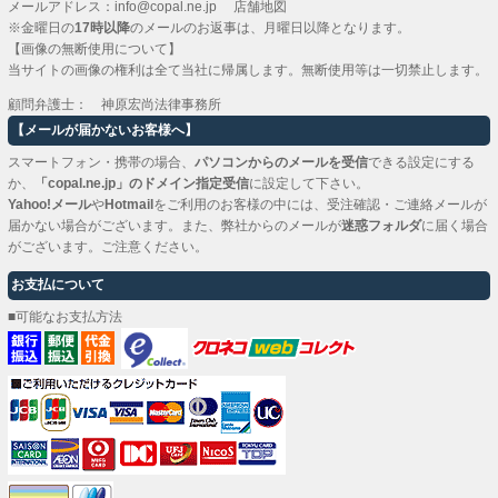
メールアドレス：
info@copal.ne.jp
店舗地図
※金曜日の
17時以降
のメールのお返事は、月曜日以降となります。
【画像の無断使用について】
当サイトの画像の権利は全て当社に帰属します。無断使用等は一切禁止します。
顧問弁護士： 神原宏尚法律事務所
【メールが届かないお客様へ】
スマートフォン・携帯の場合、
パソコンからのメールを受信
できる設定にする
か、
「copal.ne.jp」のドメイン指定受信
に設定して下さい。
Yahoo!メール
や
Hotmail
をご利用のお客様の中には、受注確認・ご連絡メールが
届かない場合がございます。また、弊社からのメールが
迷惑フォルダ
に届く場合
がございます。ご注意ください。
お支払について
■可能なお支払方法