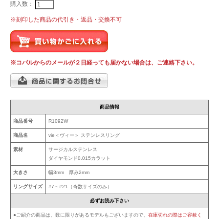
購入数：
※刻印した商品の代引き・返品・交換不可
※コパルからのメールが２日経っても届かない場合は、ご連絡下さい。
商品情報
商品番号
R1092W
商品名
vie＜ヴィー＞ ステンレスリング
素材
サージカルステンレス
ダイヤモンド0.015カラット
大きさ
幅3mm 厚み2mm
リングサイズ
#7～#21（奇数サイズのみ）
必ずお読み下さい
●ご紹介の商品は、数に限りがあるモデルもございますので、
在庫切れの際はご容赦く