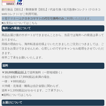
銀行振込【前払】
/
郵便振替【前払】
/
代金引換
/
佐川急便eコレクト
/
クロネコ
webコレクト
/ がご利用可能。
※電子マネーは
クロネコヤマトの代引引換時のみ
ご利用いただけます。
■お支払いについてはこちら
海外への発送について
商品お届け後のサポートができませんことから、当店では海外への発送は承って
おりません。
同様の理由から、海外転送会社様よりいただきましたご注文につきましては、ご
注文をお受けできませんため、心苦しいのですがキャンセル処理をさせていただ
きます。
何卒ご了承をお願いいたします。
送料
￥18,000(税込)以上
で送料無料（一部地域除く）
※合計金額￥17,999(税込)未満の場合、
一律：￥880(税込)
※沖縄・北海道・離島は合計金額に関わらず、
送料￥1,100(税込)がかかります。ご了承下さい。
■送料についてはこちら
お届けについて