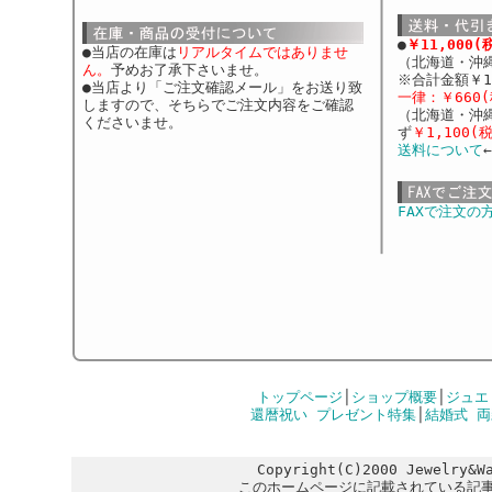
●
￥11,000
●当店の在庫は
リアルタイムではありませ
（北海道・沖
ん。
予めお了承下さいませ。
※合計金額￥1
●当店より「ご注文確認メール」をお送り致
一律：￥660(
しますので、そちらでご注文内容をご確認
（北海道・沖
くださいませ。
ず
￥1,100(
送料について
FAXで注文の
トップページ
│
ショップ概要
│
ジュエ
還暦祝い プレゼント特集
│
結婚式 
Copyright(C)2000 Jewelry&W
このホームページに記載されている記