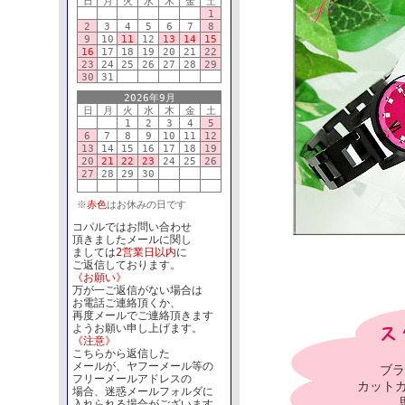
日
月
火
水
木
金
土
1
2
3
4
5
6
7
8
9
10
11
12
13
14
15
16
17
18
19
20
21
22
23
24
25
26
27
28
29
30
31
2026年9月
日
月
火
水
木
金
土
1
2
3
4
5
6
7
8
9
10
11
12
13
14
15
16
17
18
19
20
21
22
23
24
25
26
27
28
29
30
※
赤色
はお休みの日です
コパルではお問い合わせ
頂きましたメールに関し
ましては
2営業日以内
に
ご返信しております。
《お願い》
万が一ご返信がない場合は
お電話ご連絡頂くか、
再度メールでご連絡頂きます
ようお願い申し上げます。
《注意》
こちらから返信した
メールが、ヤフーメール等の
ブラ
フリーメールアドレスの
カット
場合、迷惑メールフォルダに
入れられる場合がございます