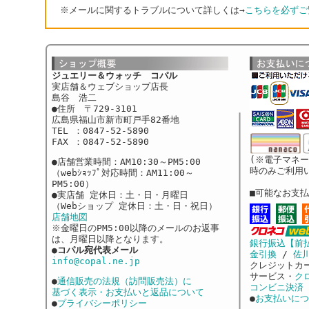
※メールに関するトラブルについて詳しくは→
こちらを必ずご
ジュエリー＆ウォッチ コパル
実店舗＆ウェブショップ店長
島谷 浩二
●住所 〒729-3101
広島県福山市新市町戸手82番地
TEL ：0847-52-5890
FAX ：0847-52-5890
(※電子マネ
●店舗営業時間：AM10:30～PM5:00
時のみご利用
（webｼｮｯﾌﾟ対応時間：AM11:00～
PM5:00）
■可能なお支
●実店舗 定休日：土・日・月曜日
（Webショップ 定休日：土・日・祝日）
店舗地図
※金曜日のPM5:00以降のメールのお返事
は、月曜日以降となります。
銀行振込【前
●
コパル宛代表メール
金引換
/
佐
info@copal.ne.jp
クレジットカ
サービス・
ク
●
通信販売の法規（訪問販売法）に
コンビニ決済
基づく表示・お支払いと返品について
●
お支払いにつ
●
プライバシーポリシー