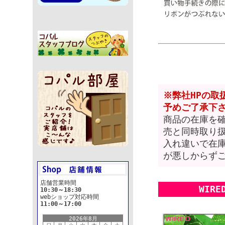
※弊社HPの
予めご了承下
商品の在庫を
売と同時取り
入れ違いで在
が悪しからず
店舗営業時間
WIR
10:30～18:30
webショップ対応時間
11:00～17:00
2026年8月