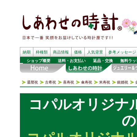
納期
枠種類
商品情報
価格
人気背景
参考メッセージ
ショップ概要
送料・お支払い
返品・交換
無料ラッ
還暦祝
古希祝
喜寿祝
傘寿祝
米寿祝
銀婚祝
コパルオリジナ
の