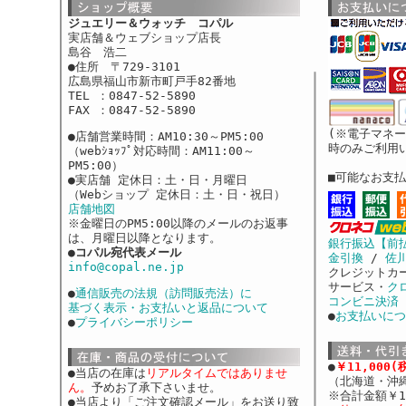
ジュエリー＆ウォッチ コパル
実店舗＆ウェブショップ店長
島谷 浩二
●住所 〒729-3101
広島県福山市新市町戸手82番地
TEL ：0847-52-5890
FAX ：0847-52-5890
(※電子マネ
●店舗営業時間：AM10:30～PM5:00
時のみご利用
（webｼｮｯﾌﾟ対応時間：AM11:00～
PM5:00）
■可能なお支
●実店舗 定休日：土・日・月曜日
（Webショップ 定休日：土・日・祝日）
店舗地図
※金曜日のPM5:00以降のメールのお返事
は、月曜日以降となります。
銀行振込【前
●
コパル宛代表メール
金引換
/
佐
info@copal.ne.jp
クレジットカ
サービス・
ク
●
通信販売の法規（訪問販売法）に
コンビニ決済
基づく表示・お支払いと返品について
●
お支払いにつ
●
プライバシーポリシー
●
￥11,000
●当店の在庫は
リアルタイムではありませ
（北海道・沖
ん。
予めお了承下さいませ。
※合計金額￥1
●当店より「ご注文確認メール」をお送り致