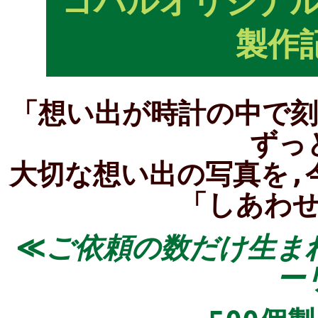
コパルオリジナル
製作
「想い出が時計の中で
ずっ
大切な想い出の写真を,
「しあわ
≪
ご依頼の数だけ生ま
ー