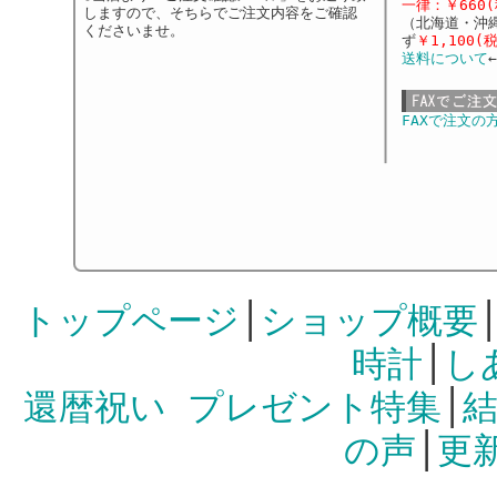
一律：￥660(
しますので、そちらでご注文内容をご確認
（北海道・沖
くださいませ。
ず
￥1,100(
送料について
FAXで注文の
トップページ
│
ショップ概要
時計
│
し
還暦祝い プレゼント特集
│
結
の声
│
更