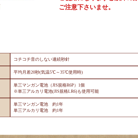
ご注意下さいませ。
コチコチ音のしない連続秒針
平均月差20秒(気温5℃～35℃使用時)
単三マンガン電池（JIS規格R6P）1個
※単三アルカリ電池(JIS規格LR6)も使用可能
単三マンガン電池 約1年
単三アルカリ電池 約1年