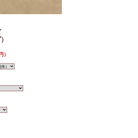
ズ
プ）
0円）