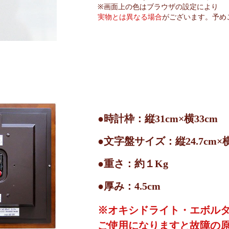
※画面上の色はブラウザの設定により
実物とは異なる場合
がございます。予め
●時計枠：縦31cm×横33cm
●文字盤サイズ：縦24.7cm×横2
●重さ：約１Kg
●厚み：4.5cm
※オキシドライト・エボル
ご使用になりますと故障の