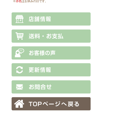
※
赤色
はお休みの日です。