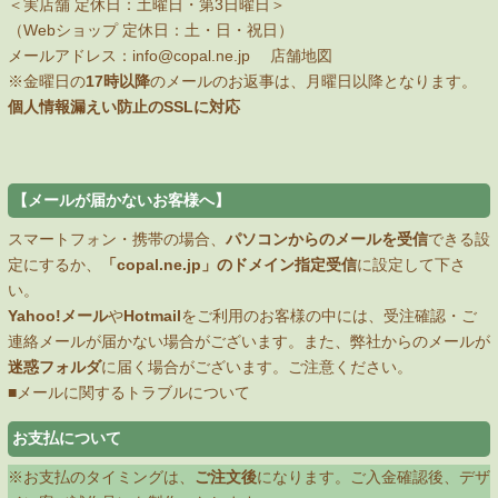
＜実店舗 定休日：土曜日・第3日曜日＞
（Webショップ 定休日：土・日・祝日）
メールアドレス：
info@copal.ne.jp
店舗地図
※金曜日の
17時以降
のメールのお返事は、月曜日以降となります。
個人情報漏えい防止のSSLに対応
【メールが届かないお客様へ】
スマートフォン・携帯の場合、
パソコンからのメールを受信
できる設
定にするか、
「copal.ne.jp」のドメイン指定受信
に設定して下さ
い。
Yahoo!メール
や
Hotmail
をご利用のお客様の中には、受注確認・ご
連絡メールが届かない場合がございます。また、弊社からのメールが
迷惑フォルダ
に届く場合がございます。ご注意ください。
■メールに関するトラブルについて
お支払について
※お支払のタイミングは、
ご注文後
になります。ご入金確認後、デザ