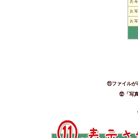
⑪ファイルが
⑫「写