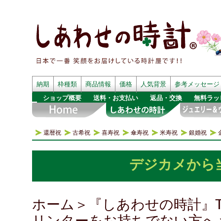
納期
枠種類
商品情報
価格
人気背景
参考メッセージ
ショップ概要
送料・お支払い
返品・交換
無料ラッ
還暦祝
古希祝
喜寿祝
傘寿祝
米寿祝
銀婚祝
デジカメから
ホーム
＞
『しあわせの時計』T
リンターをお持ちでない方へ