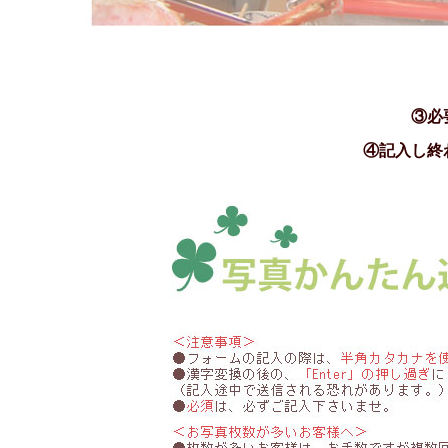
③必
④記入し終