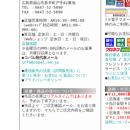
広島県福山市新市町戸手82番地
TEL ：0847-52-5890
FAX ：0847-52-5890
(※電子マネ
●店舗営業時間：AM10:30～PM5:00
時のみご利用
（webｼｮｯﾌﾟ対応時間：AM11:00～
PM5:00）
■可能なお支
●実店舗 定休日：土・日・月曜日
（Webショップ 定休日：土・日・祝日）
店舗地図
※金曜日のPM5:00以降のメールのお返事
は、月曜日以降となります。
銀行振込【前
●
コパル宛代表メール
金引換
/
佐
info@copal.ne.jp
クレジットカ
サービス・
ク
●
通信販売の法規（訪問販売法）に
コンビニ決済
基づく表示・お支払いと返品について
●
お支払いにつ
●
プライバシーポリシー
●
￥11,000
●当店の在庫は
リアルタイムではありませ
（北海道・沖
ん。
予めお了承下さいませ。
※合計金額￥1
●当店より「ご注文確認メール」をお送り致
一律：￥660(
しますので、そちらでご注文内容をご確認
（北海道・沖
くださいませ。
ず
￥1,100(
送料について