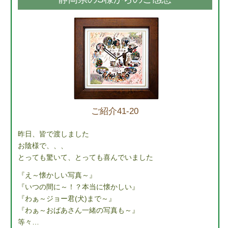
ご紹介41-20
昨日、皆で渡しました
お陰様で、、、
とっても驚いて、とっても喜んでいました
『え～懐かしい写真～』
『いつの間に～！？本当に懐かしい』
『わぁ～ジョー君(犬)まで～』
『わぁ～おばあさん一緒の写真も～』
等々…