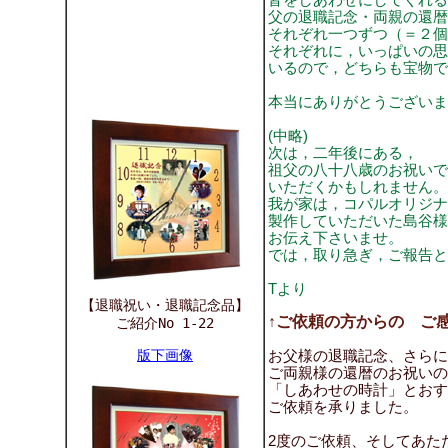
父の退職記念・両親の還暦
それぞれ一つずつ（＝２個
それぞれに，いっぱいの思
いるので，どちらも宝物で
本当にありがとうございま
(中略)
次は，二年後にある，
祖父の八十八歳のお祝いで
いただくかもしれません。
我が家は，コパルオリジナ
製作していただいた島谷様
お伝え下さいませ。
では，取り急ぎ，ご報告と
Tより
【退職祝い・退職記念品】
↑ご依頼の方からの ご感想
ご紹介No 1-22
版下画像
お父様の退職記念、さらに
ご両親様の還暦のお祝いの
「しあわせの時計」とおす
ご依頼を承りました。
2度のご依頼、そしてあた