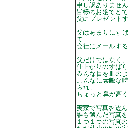
申し訳ありませ
皆様のお陰でと
父にプレゼント
父はあまりにす
て
会社にメールす
父だけではなく、
仕上がりのすば
みんな目を皿の
こんなに素敵な
られ、
ちょっと鼻が高く
実家で写真を選
誰も選んだ写真
１つ１つの写真