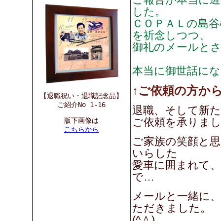
した。
ＣＯＰＡＬの島谷
を祈念しつつ、
御礼のメールと
本当に御世話に
↑ご依頼の方か
【退職祝い・退職記念品】
ご紹介No 1-16
退職、そして新た
ご依頼を承りま
版下画像は
こちらから
ご家族の笑顔と思
いらした
愛車に囲まれて
で…
メールと一緒に
ただきました。
(^＾)