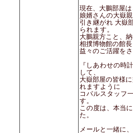
現在、大鵬部屋は
娘婿さんの大嶽親
引き継がれ 大嶽
られます。
大鵬親方こと、納
相撲博物館の館長
益々のご活躍を
『しあわせの時計
して、
大嶽部屋の皆様に
れますように
コパルスタッフ
す。
この度は、本当
た。
メールと一緒に