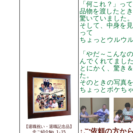
「何これ？」っ
品物を渡したと
驚いていました
そして、中身を見
って
ちょっとウルウ
「やだ～こんな
んでくれてまし
とにかく、驚き
た。
そのときの写真
ちょっとボケち
【退職祝い・退職記念品】
↑ご依頼の方か
念ご紹介No 1-15