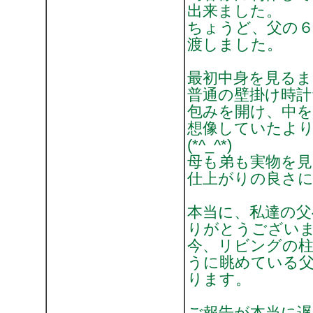
出来ました。
ちょうど、父の
渡しました。
最初中身を見るま
普通の壁掛け時計
包みを開け、中
想像していたよ
(*^_^*)
母も弟も実物を
仕上がりの良さ
本当に、私達の
りがとうござい
今、リビングの
うに眺めている
ります。
ご報告が本当に