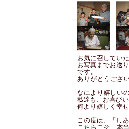
お気に召してい
お写真までお送
です。
ありがとうござ
なにより嬉しい
私達も、お喜び
何より嬉しく幸せを
この度は、「し
こちらこそ、本