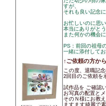
ただ幼少の頃の
すが、
それも良い記念
お忙しいのに思
本当にありがと
また何かの機会
PS：前回の祖母
一緒に添付して
↑ご依頼の方から
この度、退職記念
2回目のご依頼を
試作品を ご確認
お写真の配置と
そのＮ様にお教
ますます綺麗で素