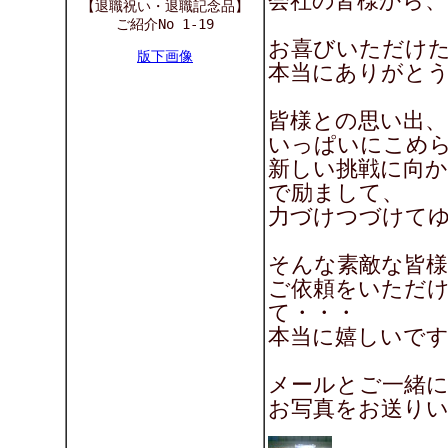
会社の皆様から、
【退職祝い・退職記念品】
ご紹介No 1-19
お喜びいただけ
版下画像
本当にありがとうご
皆様との思い出
いっぱいにこめ
新しい挑戦に向か
で励まして、
力づけつづけて
そんな素敵な皆
ご依頼をいただ
て・・・
本当に嬉しいです～(
メールとご一緒に
お写真をお送り