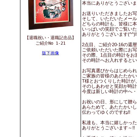
本当にありがとうございます
お送りいただきましたお写
そして、いただいたメール
どちらの時計も、皆様に本
いっぱいの笑顔でご覧いた
ありがとうございます(^^)!
【退職祝い・退職記念品】
ご紹介No 1-21
2点目、ご紹介20-16の
ご依頼いただいた際にお写
版下画像
その際、1点目の時計をお
その時計へお入れするとい
お写真選びからはじめられ
ご家族の皆様のあたたかい
T様とおつくりした時計が
そのしあわせと笑顔が時計
今度は新しい時計の中へ・
お祝いの日、形にして贈ら
あらためて、あたたかいし
伝わってゆくのですね!!
私達も、本当に嬉しかったで
ありがとうございます～!!