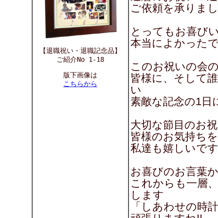
ご依頼を承りま
とってもお喜び
本当によかったですね
【退職祝い・退職記念品】
ご紹介No 1-18
このお祝いの会の
版下画像は
皆様に、そして
こちらから
い
素敵な記念の1日
大切な節目のお祝
皆様のお気持ち
私達も嬉しいです～(
お喜びのお言葉
これからも一層
します
「しあわせの時計