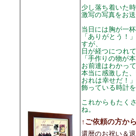
少し落ち着いた
激写の写真をお
当日には胸が一杯
「ありがとう！
すが、
日が経つにつれ
「手作りの物が本
お前達はわかっ
本当に感激した、
おれは幸せだ！
飾っている時計
これからもたくさ
ね。
↑ご依頼の方から
還暦のお祝い＆退