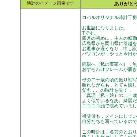
時計のイメージ画像です
ありがと
コパルオリジナル時計工房
お世話になりました。
Tです。
四月の初めに，主人の転勤
広島県から岡山県に引越を
お返事が遅くなり，申し訳
パソコンが，やっと今日か
両親へ（私の実家へ），無
おすそわけフレームが届き
母の二十歳の頃の振り袖写
照れながらも，とても嬉し
父も，この時計を見て，
「真理（私＝娘）の二十歳
よく似ているなあ。綺麗だ
ニコニコ顔で眺めていまし
祖父母も，メインにしてい
自分たちも写っているので
この時計は，名前のとおり
皆をしあわせにしてくれる