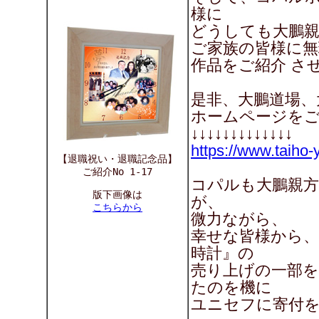
様に
どうしても大鵬親
ご家族の皆様に無
作品をご紹介 さ
是非、大鵬道場、
ホームページを
↓↓↓↓↓↓↓↓↓↓↓↓↓
https://www.taiho
【退職祝い・退職記念品】
ご紹介No 1-17
コパルも大鵬親
版下画像は
が、
こちらから
微力ながら、
幸せな皆様から
時計』の
売り上げの一部を
たのを機に
ユニセフに寄付