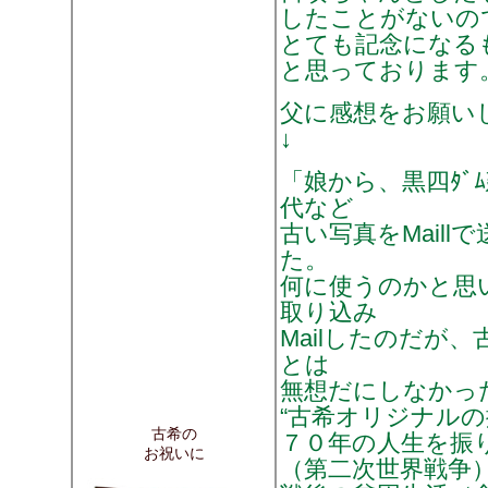
したことがないの
とても記念になる
と思っております
父に感想をお願い
↓
「娘から、黒四ﾀﾞ
代など
古い写真をMail
た。
何に使うのかと思
取り込み
Mailしたのだが
とは
無想だにしなかっ
“古希オリジナルの
古希の
７０年の人生を振
お祝いに
（第二次世界戦争