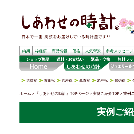
納期
枠種類
商品情報
価格
人気背景
参考メッセージ
ショップ概要
送料・お支払い
返品・交換
無料ラッ
還暦祝
古希祝
喜寿祝
傘寿祝
米寿祝
銀婚祝
ホーム
＞
『しあわせの時計』TOPページ
＞
実例ご紹介TOP
＞
実例ご
実例ご紹