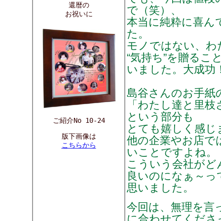
還暦の
で（笑）、
お祝いに
本当に純粋に喜ん
た。
モノではない、わ
“気持ち”を贈るこ
いました。大成功
島谷さんのお手紙
「わたし達と里枝
という部分も
ご紹介No 10-24
とても嬉しく感じ
版下画像は
他の企業やお店で
こちらから
いことですよね。
こういう会社がど
良いのになぁ～っ
思いました。
今回は、無理を言
に合わせてくださ