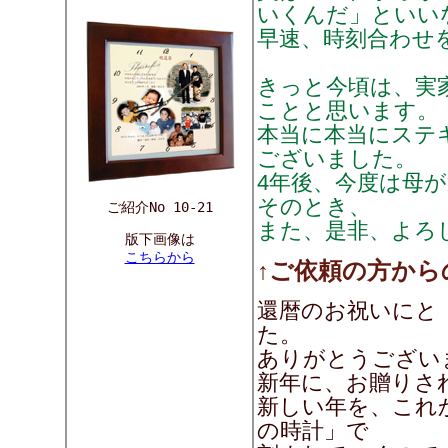
いくんだ」といい
早速、時刻合わせを
きっと今頃は、実
ことと思います。
本当に本当にステ
ございました。
4年後、今度は母
そのとき、
ご紹介No 10-21
また、是非、よろ
版下画像は
こちらから
↑ご依頼の方から
還暦のお祝いにと
た。
ありがとうございます
新年に、お贈りさ
新しい年を、これ
の時計」で