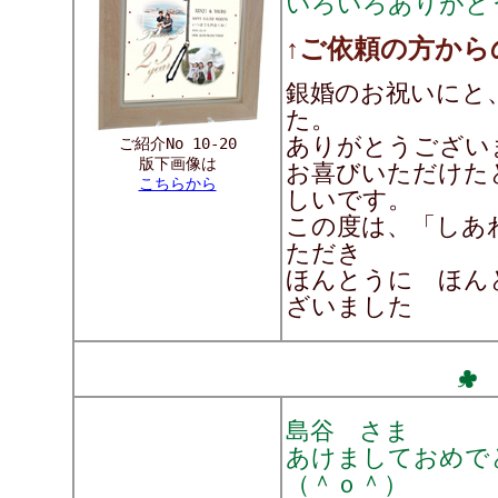
いろいろありがと
↑ご依頼の方から
銀婚のお祝いにと
た。
ありがとうございます
ご紹介No 10-20
版下画像は
お喜びいただけた
こちらから
しいです。
この度は、「しあ
ただき
ほんとうに ほん
ざいました
島谷 さま
あけましておめ
（＾ｏ＾）