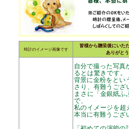
皆様から贈呈後にいただ
時計のイメージ画像です
ありがとう
自分で撮った写真
るとは驚きです。
背景に金粉をとい
さり、有難うござ
まさに「金銀紙ふ
で、
私のイメージを超
本当に有難うござ
「初めての演能の