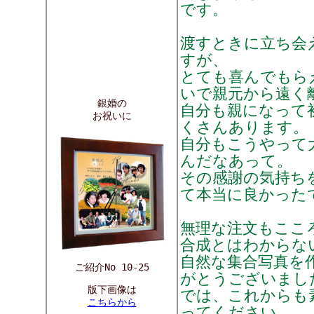
です。
渡すときに立ち会
すが、
とても喜んでもら
いで親元から遠く
銀婚の
自分も親になって
お祝いに
くさんあります。
自分もこうやって
んだなあって。
その感謝の気持ち
て本当に良かった
無理な注文もここ
合成とはわからな
自然な集合写真を
ご紹介No 10-25
がとうございまし
版下画像は
では、これからも
こちらから
ってください。