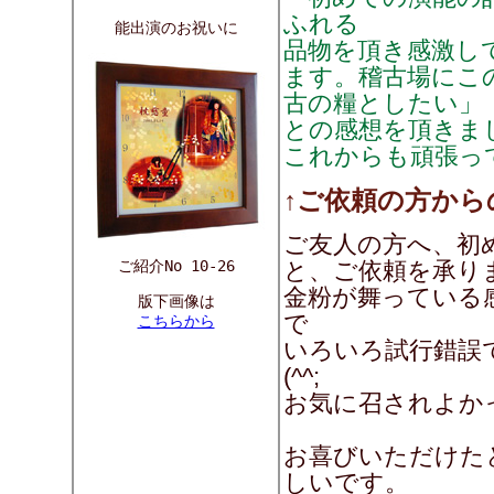
ふれる
能出演のお祝いに
品物を頂き感激し
ます。稽古場にこ
古の糧としたい」
との感想を頂きま
これからも頑張っ
↑ご依頼の方から
ご友人の方へ、初
ご紹介No 10-26
と、ご依頼を承り
金粉が舞っている
版下画像は
で
こちらから
いろいろ試行錯誤
(^^;
お気に召されよか
お喜びいただけた
しいです。