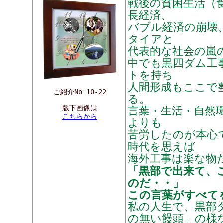
戦後の貧困生活（
長経済、
バブル経済の崩壊
タイアと
代表的な社会の嵐
中でも黒四ダム工
トを持ち
人間形成もここで
ご紹介No 10-22
る。
版下画像は
言葉・生活・自然
こちらから
よりも
苦労したのが本心
時代を思えば
海外工事は楽な物
「黒部で出来て、
のだ・・」
この言葉がすべて
私の人生で、黒部
の無い饅頭」の様