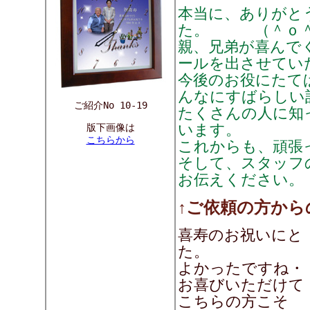
本当に、ありがと
た。 （＾ｏ
親、兄弟が喜んで
ールを出させてい
今後のお役にたて
んなにすばらしい
ご紹介No 10-19
たくさんの人に知
います。
版下画像は
こちらから
これからも、頑張
そして、スタッフ
お伝えください。
↑ご依頼の方から
喜寿のお祝いにと
た。
よかったですね・
お喜びいただけて
こちらの方こそ