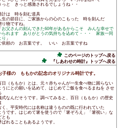
きっと きっと感激されるでしょうね・・
時計は 時を刻む道具
人生の節目に、ご家族からの心のこもった 時を刻んだ
贈り物ですね。
「
お父さんの刻んできた60年があるからこそ みんな幸せで
いられます ありがとうの気持ちを込めて・・・ 家族一同
より
」
ご依頼の お言葉です。 いい お言葉ですね
このページのトップへ戻る
『しあわせの時計』トップへ戻る
お子様の ももかの記念のオリジナル時計です。
百日（ももか）とは、元々赤ちゃんが一生食べ物に困らない
ようにとの願いを込めて、はじめてご飯を食べるまねを させ
る
儀式なんだそうです。調べてみると、百日（ももか）の歴史
は
古く、平安時代には名称は違うものの既に行われていた
ようです。はじめて箸を使うので「箸ぞろえ」「箸祝い」な
どとも
呼ばれることもあるようです。