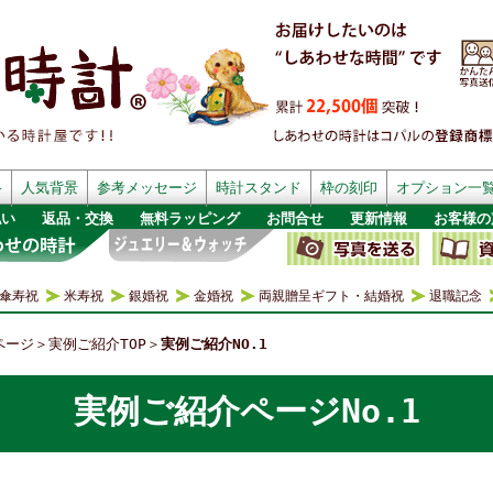
格
人気背景
参考メッセージ
時計スタンド
枠の刻印
オプション一
払い
返品・交換
無料ラッピング
お問合せ
更新情報
お客様の
傘寿祝
米寿祝
銀婚祝
金婚祝
両親贈呈ギフト・結婚祝
退職記念
ページ
＞
実例ご紹介TOP
＞
実例ご紹介NO.1
実例ご紹介ページNo.1