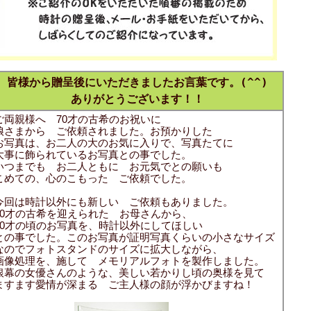
皆様から贈呈後にいただきましたお言葉です。(^^)
ありがとうございます！！
ご両親様へ 70才の古希のお祝いに
娘さまから ご依頼されました。お預かりした
お写真は、お二人の大のお気に入りで、写真たてに
大事に飾られているお写真との事でした。
いつまでも お二人ともに お元気でとの願いも
こめての、心のこもった ご依頼でした。
今回は時計以外にも新しい ご依頼もありました。
70才の古希を迎えられた お母さんから、
20才の頃のお写真を、時計以外にしてほしい
との事でした。このお写真が証明写真くらいの小さなサイズ
なのでフォトスタンドのサイズに拡大しながら、
画像処理を、施して メモリアルフォトを製作しました。
銀幕の女優さんのような、美しい若かりし頃の奥様を見て
ますます愛情が深まる ご主人様の顔が浮かびますね！