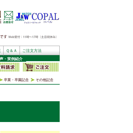
覧
Ｑ＆Ａ
ご注文方法
声・実例紹介
卒業・卒園記念
その他記念