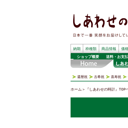
納期
枠種類
商品情報
価
ショップ概要
送料・お支
還暦祝
古希祝
喜寿祝
ホーム
＞
『しあわせの時計』TOP