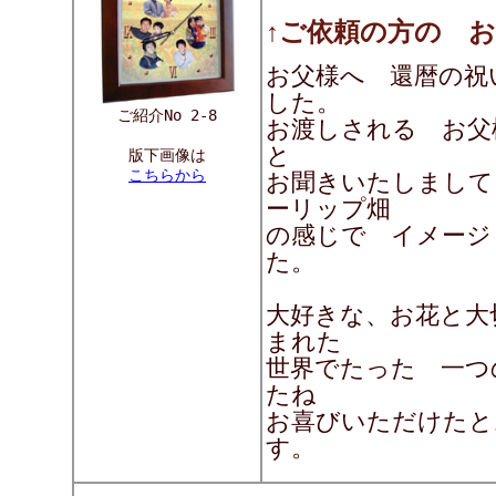
↑ご依頼の方の 
お父様へ 還暦の祝
した。
ご紹介No 2-8
お渡しされる お父
と
版下画像は
こちらから
お聞きいたしまして
ーリップ畑
の感じで イメージ
た。
大好きな、お花と大
まれた
世界でたった 一つ
たね
お喜びいただけたと
す。