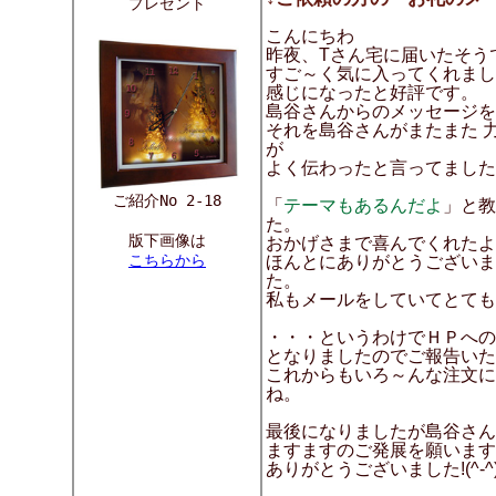
プレゼント
こんにちわ
昨夜、Tさん宅に届いたそう
すご～く気に入ってくれま
感じになったと好評です。
島谷さんからのメッセージを
それを島谷さんがまたまた 
が
よく伝わったと言ってまし
ご紹介No 2-18
「
テーマもあるんだよ
」と教
た。
版下画像は
おかげさまで喜んでくれたよ
こちらから
ほんとにありがとうございま
た。
私もメールをしていてとても
・・・というわけでＨＰへの
となりましたのでご報告いた
これからもいろ～んな注文に
ね。
最後になりましたが島谷さん
ますますのご発展を願います
ありがとうございました!(^-^)