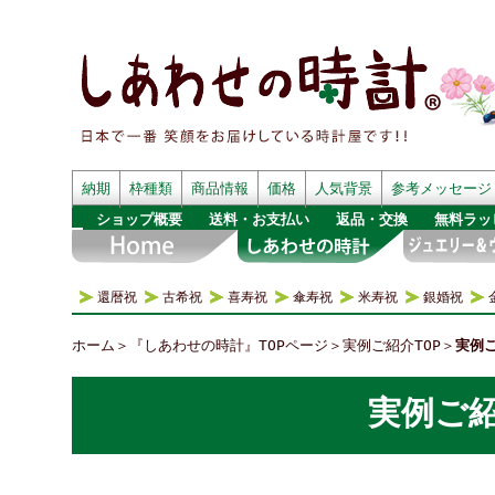
納期
枠種類
商品情報
価格
人気背景
参考メッセージ
ショップ概要
送料・お支払い
返品・交換
無料ラッ
還暦祝
古希祝
喜寿祝
傘寿祝
米寿祝
銀婚祝
ホーム
＞
『しあわせの時計』TOPページ
＞
実例ご紹介TOP
＞
実例ご
実例ご紹