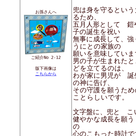
兜は身を守るという
お孫さんへ
るため、
五月人形として 鎧
子の誕生を祝い
無事に成長して、強
うにとの家族の
願いを意味していま
ご紹介No 2-12
男の子が生まれたと
どを立てるのは、
版下画像は
こちらから
わが家に男児が 誕
の神に告げ、
その守護を願うため
ことらしいです。
文字盤に、兜と こ
健やかな成長を願う
の
心のこもった時計で