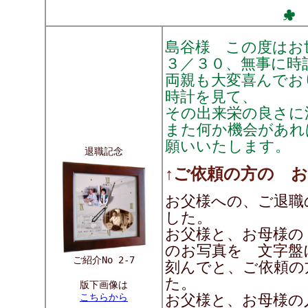
島谷様 この度はお
３／３０、無事に時
両親も大変喜んでお
時計を見て、
その出来栄の良さに
また何か機会があれ
願いいたします。
退職記念
↑ご依頼の方の 
お父様への、ご退職
した。
お父様と、お母様の
のお写真を 文字盤
ご紹介No 2-7
刻んでと、ご依頼の
た。
版下画像は
こちらから
お父様と、お母様の