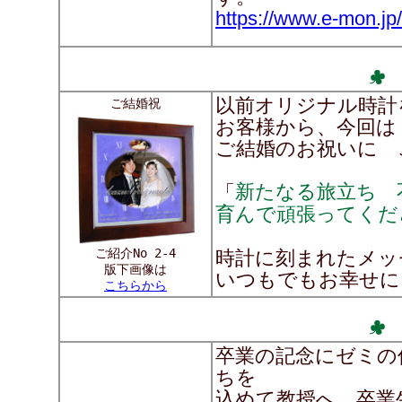
https://www.e-mon.jp/
以前オリジナル時計
ご結婚祝
お客様から、今回は
ご結婚のお祝いに 
新たなる旅立ち 
「
育んで頑張ってくだ
ご紹介No 2-4
時計に刻まれたメッ
版下画像は
いつもでもお幸せに
こちらから
卒業の記念にゼミの
ちを
込めて教授へ、卒業