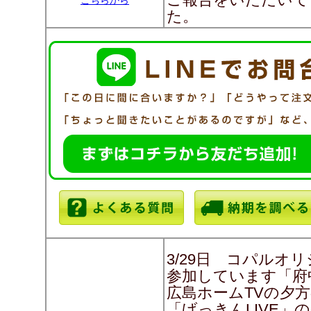
こちらから
た。
3/29日 コパルオ
参加しています「府
広島ホームTVの夕
「げっきんLIVE」