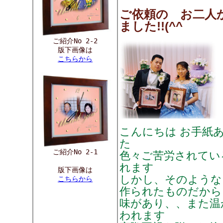
ご依頼の お二人
ました!!(^^
ご紹介No 2-2
版下画像は
こちらから
こんにちは お手紙
た
ご紹介No 2-1
色々ご苦労されてい
れます
版下画像は
しかし、そのような
こちらから
作られたものだから
味があり、、また温
われます