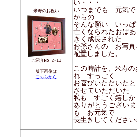
い・・・
いつまでも 元気で
米寿のお祝い
からの
そんな願い いっぱ
亡くなられたおばあ
きく成長された
お孫さんの お写
配置しました。
ご紹介No 2-11
この時計を、米寿の
版下画像は
れ すっごく
こちらから
お喜びいただいたと
させていただいた
私も すごく嬉しか
ありがとうござい
も お元気で
長生きしてくださいね