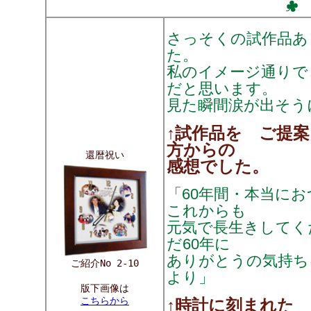
さっそくの試作品あ
た。
私のイメージ通りで
だと思います。
見た瞬間涙が出そう
↑試作品を ご提
方からの
還暦祝い
感想でした。
「60年間・本当に
これからも
元気で長生きしてく
だ60年に
ありがとうの気持
ご紹介No 2-10
より」
版下画像は
こちらから
↑時計に刻まれた