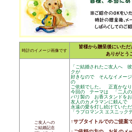
皆様から贈呈後にいただき
時計のイメージ画像です
ありがとう
「ご結婚されたご友人へ 彼
クが
好きなので そんなイメージ
の
ご依頼でした。 正直かなり難
今回の テーマは 「二人の
バリ製の お香スタンドをお
友人のカメラマンに頼んで 
永遠の愛を灯し続けていただ
「ラブロマンス エスニック
↑サブタイトルでのご提案
ご友人への
ご結婚記念
↓ご依頼の方の お礼のメ