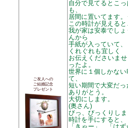
自分で見てるとこっ
も、
居間に置いてます。
この時計が見えると
我が家は安泰でしょ
んから
手紙が入っていて、
くれぐれも宜しく
お伝えくださいませ
ったよ。
世界に１個しかない
て、
ご友人への
ご結婚記念
短い期間で大変だっ
プレゼント
ありがとう。
大切にします。
(奥さん)
びっ、びっくりしま
時計を手にすると、
「きゃー」、「はずか