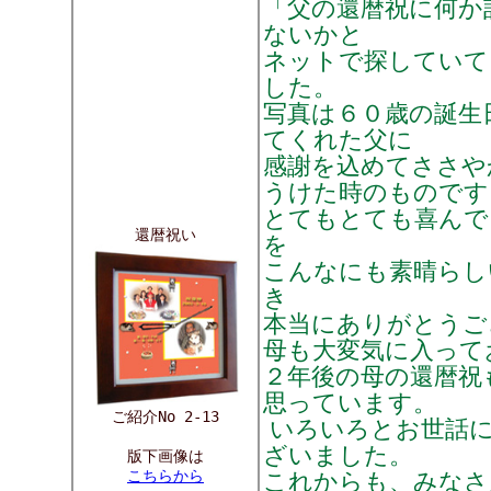
「父の還暦祝に何か
ないかと
ネットで探していて
した。
写真は６０歳の誕生
てくれた父に
感謝を込めてささや
うけた時のものです
とてもとても喜んで
還暦祝い
を
こんなにも素晴らし
き
本当にありがとうご
母も大変気に入って
２年後の母の還暦祝
思っています。
ご紹介No 2-13
いろいろとお世話
ざいました。
版下画像は
こちらから
これからも、みなさ