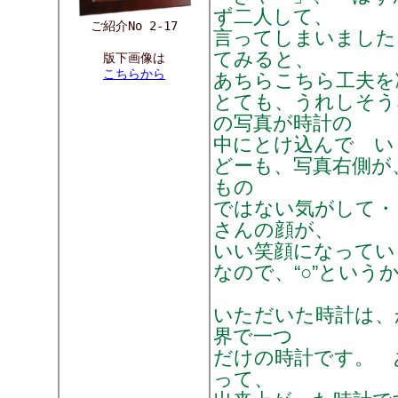
ず二人して、
ご紹介No 2-17
言ってしまいました
てみると、
版下画像は
こちらから
あちらこちら工夫を
とても、うれしそう
の写真が時計の
中にとけ込んで い
どーも、写真右側が
もの
ではない気がして・
さんの顔が、
いい笑顔になっていま
なので、“○”という
いただいた時計は、
界で一つ
だけの時計です。 
って、