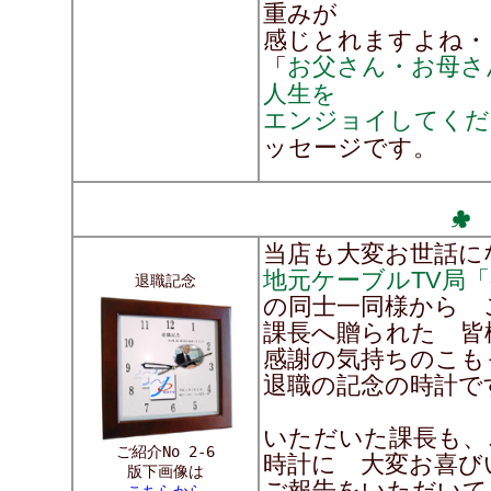
重みが
感じとれますよ
お父さん・お母さ
「
人生を
エンジョイしてくだ
ッセージです。
当店も大変お世話に
地元ケーブルTV局
退職記念
の同士一同様から 
課長へ贈られた 皆
感謝の気持ちのこも
退職の記念の時計で
いただいた課長も、
ご紹介No 2-6
時計に 大変お喜び
版下画像は
ご報告をいただいて