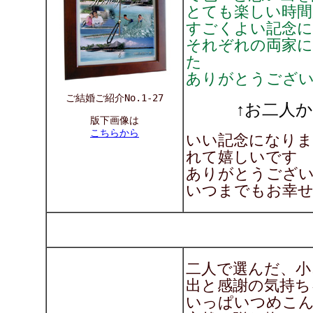
とても楽しい時間
すごくよい記念に
それぞれの両家
た
ありがとうござ
ご結婚ご紹介No.1-27
↑お二人
版下画像は
こちらから
いい記念になりま
れて嬉しいです
ありがとうございま
いつまでもお幸せ
二人で選んだ、小
出と感謝の気持ち
いっぱいつめこ