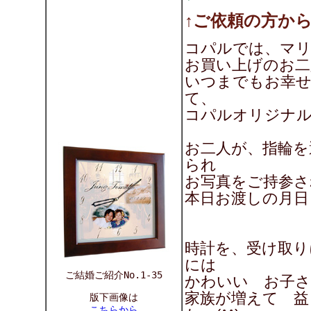
↑ご依頼の方か
コパルでは、マ
お買い上げのお二
いつまでもお幸
て、
コパルオリジナ
お二人が、指輪を
られ
お写真をご持参さ
本日お渡しの月日
時計を、受け取り
には
ご結婚ご紹介No.1-35
かわいい お子さ
家族が増えて 益
版下画像は
こちらから