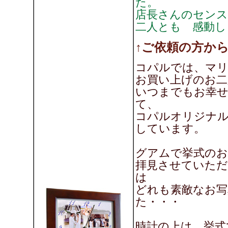
た。
店長さんのセンスに
二人とも 感動しま
↑ご依頼の方か
コパルでは、マ
お買い上げのお二
いつまでもお幸
て、
コパルオリジナ
しています。
グアムで挙式のお
拝見させていただ
は
どれも素敵なお写
た・・・
時計の上は、挙式