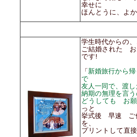
幸せに
ほんとうに、よかった
学生時代からの、
ご結婚された お
です!
新婚旅行から帰
「
で
友人一同で、渡し
納期の無理を言う
どうしても お願
っと
挙式後 早速 ご
を、
プリントして直接