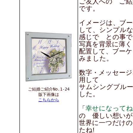
ご友人への ご結
です。
イメージは、ブー
して、シンプル
感じで との事で
写真を背景に薄く
配置して、ブーケ
みました。
数字・メッセージ
用して
サムシングブル
ご結婚ご紹介No.1-24
した。
版下画像は
こちらから
幸せになってね
「
の 優しい想いが
世界に一つだけの
たね!