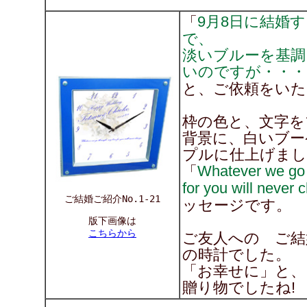
9月8日に結婚
「
で、
淡いブルーを基調
いのですが・・・
と、ご依頼をいた
枠の色と、文字を
背景に、白いブー
プルに仕上げまし
Whatever we go 
「
for you will never 
ご結婚ご紹介No.1-21
ッセージです。
版下画像は
こちらから
ご友人への ご結
の時計でした。
「お幸せに」と、
贈り物でしたね!