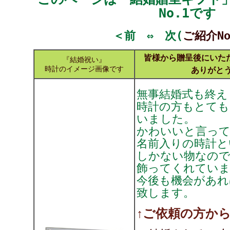
No.1です
＜前 ⇔ 次(
ご紹介No
皆様から贈呈後にいただ
『結婚祝い』
時計のイメージ画像です
ありがと
無事結婚式も終え
時計の方もとて
いました。
かわいいと言っ
名前入りの時計と
しかない物なので
飾ってくれてい
今後も機会があれ
致します。
↑ご依頼の方か