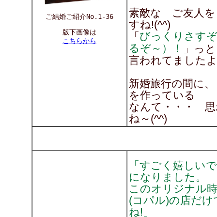
素敵な ご友人を
ご結婚ご紹介No.1-36
すね!(^^)
版下画像は
びっくりさす
「
こちらから
るぞ～）！
」っと
言われてましたよ(^
新婚旅行の間に、
を作っている
なんて・・・ 思
ね～(^^)
「すごく嬉しいで
になりました。
このオリジナル時
(コパル)の店だ
ね!」