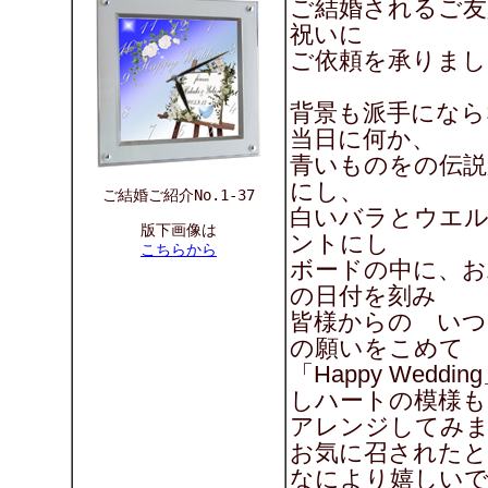
ご結婚されるご友
祝いに
ご依頼を承りまし
背景も派手になら
当日に何か、
青いものをの伝説
にし、
ご結婚ご紹介No.1-37
白いバラとウエ
版下画像は
ントにし
こちらから
ボードの中に、お
の日付を刻み
皆様からの いつ
の願いをこめて
「Happy Weddi
しハートの模様も
アレンジしてみまし
お気に召されたと
なにより嬉しい