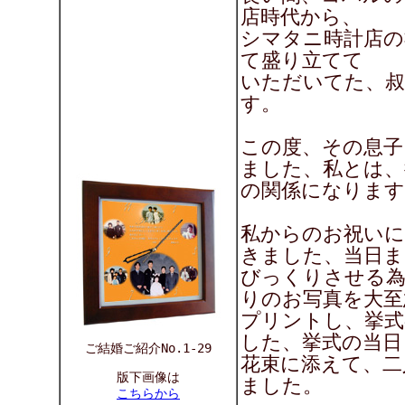
店時代から、
シマタニ時計店の
て盛り立てて
いただいてた、叔
す。
この度、その息子
ました、私とは、
の関係になります
私からのお祝いに
きました、当日ま
びっくりさせる為
りのお写真を大至
プリントし、挙式
した、挙式の当日
ご結婚ご紹介No.1-29
花束に添えて、二
版下画像は
ました。
こちらから