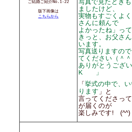
写真で見たときも
ご結婚ご紹介No.1-22
ましたけど、
版下画像は
実物もすごくよく
こちらから
さんに頼んで
よかったね」っ
きっと、お父さ
います。
写真送りますので
てください（＾＾
ありがとうござ
K 」
挙式の中で、い
「
ります
」と
言ってくださって
が届くのが
楽しみです! (^^)