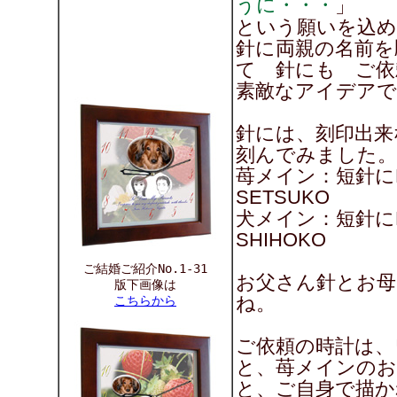
うに・・・
」
という願いを込め
針に両親の名前を
て 針にも ご依
素敵なアイデアですね
針には、刻印出来
刻んでみました。
苺メイン：短針にK
SETSUKO
犬メイン：短針に
SHIHOKO
ご結婚ご紹介No.1-31
お父さん針とお母
版下画像は
ね。
こちらから
ご依頼の時計は、
と、苺メインのお
と、ご自身で描か